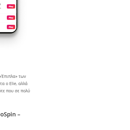
 «Έπιπλα» των
α ο Elie, αλλά
ότε που σε πολύ
oSpin –