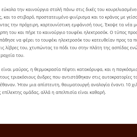
 εύκολα την καινούργια στολή πάνω στις δικές του κουρελιασμένε
, και το στιβαρό, προστατευμένο φινίρισμα και το κράνος με γείσ
ντας την πρόχειρη, καρτουνίστικη εμφάνισή τους. Έκοψε τα νέα 
όρπη του και πήρε το καινούργιο τουφέκι ηλεκτροσόκ. Ο τύπος πρ
πάθησε να φέρει το τουφέκι ηλεκτροσόκ του κατευθείαν προς τα π
τις λίβρες του, χτυπώντας το πόδι του στην πλάτη της ασπίδας ε
τραχεία του.
 είναι μαύρος, η θερμοκρασία πέφτει κατακόρυφα, και η παγκόσμ
 τους τριακόσιους άνδρες που αντιστάθηκαν στις αυτοκρατορίες τ
πέθαναν. Ήταν μια απίστευτη, θαυματουργή αναλογία έναντι 10 χ
 επίλεκτης ομάδας, αλλά η απελπισία είναι καθαρή.