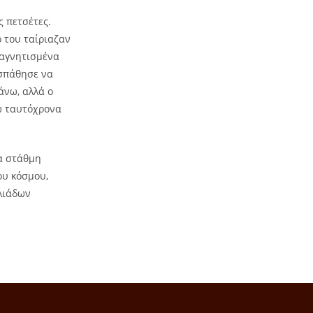
ς πετσέτες.
ο του ταίριαζαν
μαγνητισμένα
οσπάθησε να
άνω, αλλά ο
νώ ταυτόχρονα
ια στάθμη
ου κόσμου,
ιλιάδων