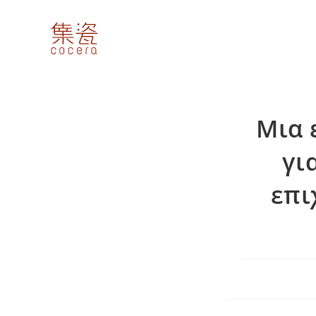
Skip
to
content
Μια 
γι
επι