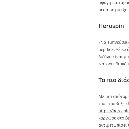
σφαγή διαταράσ
μέσα σε μια ξα
Herospin
«Να εμπνεύσει»
μερίδα»; Ξέρω 
Λιζάνα είναι μ
Νάτσου, διακόπ
Τα πιο διά
Με μια απότομη
τους τράβηξε έ
https://herospi
κάρφωσε στο βρ
αντιμετωπίσει 