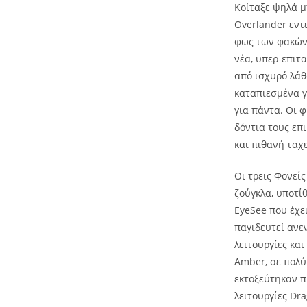
Κοίταξε ψηλά μ
Overlander εντ
φως των φακών,
νέα, υπερ-επιτ
από ισχυρό λάθ
καταπιεσμένα γο
για πάντα. Οι 
δόντια τους επ
και πιθανή ταχ
Οι τρεις Φονεί
ζούγκλα, υποτί
EyeSee που έχε
παγιδευτεί ανε
λειτουργίες κα
Amber, σε πολύ
εκτοξεύτηκαν π
λειτουργίες Dr