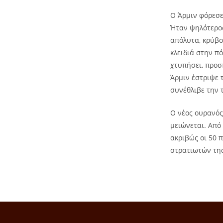
Ο Άρμιν φόρεσε
Ήταν ψηλότερος
απόλυτα, κρύβο
κλειδιά στην π
χτυπήσει, προσ
Άρμιν έστριψε 
συνέθλιβε την 
Ο νέος ουρανός
μειώνεται. Από
ακριβώς οι 50 
στρατιωτών της