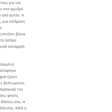
τους για τον
αν στο αμυδρό
ω από αυτόν. Η
, μια επίδραση
α,
ξυπνήσει βίαια,
 τα άσπρα
ονική καταρροή
τραμμένη
καταφύγιο
ogue έχουν
ις βελτιωμένες
 παραγωγή του
ρεις φονείς
 δάσους σας, οι
άσεισης. Αλλά η