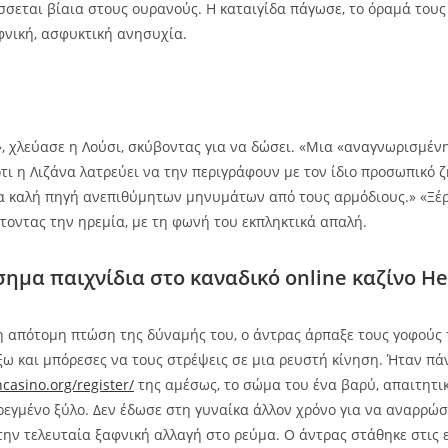
σεται βίαια στους ουρανούς. Η καταιγίδα πάγωσε, το όραμά τους 
φνική, ασφυκτική ανησυχία.
, χλεύασε η Λούσι, σκύβοντας για να δώσει. «Μια «αναγνωρισμένη
ότι η Λιζάνα λατρεύει να την περιγράφουν με τον ίδιο προσωπικό ζ
ια καλή πηγή ανεπιθύμητων μηνυμάτων από τους αρμόδιους.» «Ξέρε
τοντας την ηρεμία, με τη φωνή του εκπληκτικά απαλή.
σημα παιχνίδια στο καναδικό online καζίνο H
 απότομη πτώση της δύναμής του, ο άντρας άρπαξε τους γοφούς 
ξω και μπόρεσες να τους στρέψεις σε μια ρευστή κίνηση. Ήταν π
ncasino.org/register/
της αμέσως, το σώμα του ένα βαρύ, απαιτητικ
εγμένο ξύλο. Δεν έδωσε στη γυναίκα άλλον χρόνο για να αναρρώσε
την τελευταία ξαφνική αλλαγή στο ρεύμα. Ο άντρας στάθηκε στις 