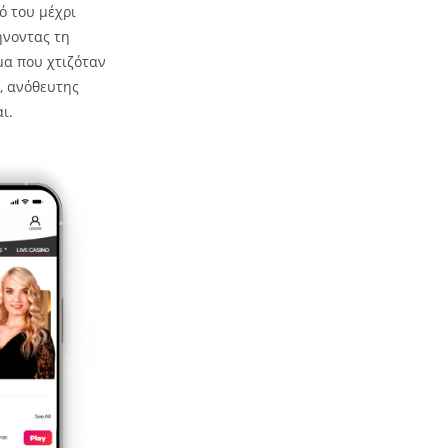
ό του μέχρι
ήνοντας τη
μα που χτιζόταν
, ανόθευτης
ι.