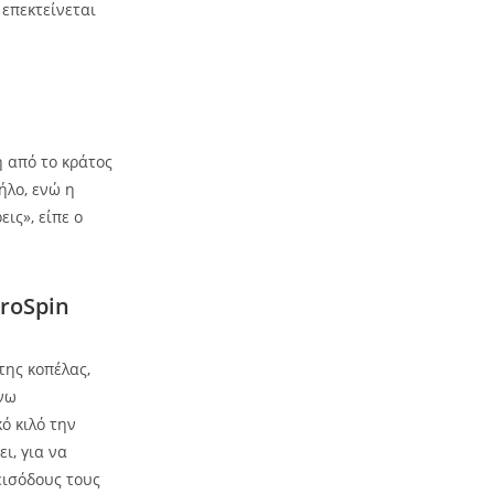
επεκτείνεται
 από το κράτος
ήλο, ενώ η
ις», είπε ο
eroSpin
της κοπέλας,
άνω
ό κιλό την
ι, για να
εισόδους τους