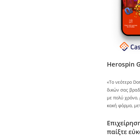
Herospin G
«Το νεότερο Do
δικών σας βραδι
με πολύ χρόνο,
κακή φόρμα, μ
Επιχείρηση
παίξτε εύκ