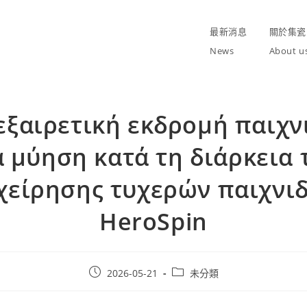
最新消息
關於集瓷
News
About u
εξαιρετική εκδρομή παιχν
α μύηση κατά τη διάρκεια 
χείρησης τυχερών παιχνι
HeroSpin
Post
Post
2026-05-21
未分類
published:
category: