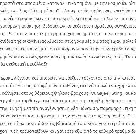
προστά στο σπασμένο, καταναλωτικό ταβάνι, με την κοσμοθεωρία 
ελώς, εντελώς εξαλειμμένη. Οι τέσσερις νέοι πράκτορες κοιτάζοντ
 οι νέες τρομακτικές, καταστροφικές λεπτομέρειες πλένονται πάν
αχυνόμενη ανάκτηση δεδομένων, οι νεότερες παράξενες συγγένειες
ος – δεν ήταν μια καλή τύχη από χαρακτηριστικά.
Τα νέα κρυμμέν
νίδια της οικογένειας Χίμαιρα στις γραμμές αίματος είχαν μόλις 
φρέσκες σκιές του δωματίου αιμορραγούσαν στην επιδερμίδα τους,
ιμηκύνονταν στους φανερούς, αρπακτικούς κυνόδοντές τους. Φωτ
εία σκελετική μετάλλαξη.
ς Δράκων έγιναν και μπορείτε να τρέξετε τρέχοντας από την κατεσ
θεται ότι θα σας μεταφέρουν ο καθένας στο νέο, πολύ ενισχυμένο 
ι κολλήσει στους βόρειους ψηλούς βράχους. Οι Gajeel, Sting και R
νεργοί στο καρδιαγγειακό σύστημα από την έκρηξη. Ακόμα και με τ
ι την υψηλή-μεσαία αναγέννηση, η νέα βάναυση, παραμορφωτική
 κακή κατάσταση, παρέκαμψε τις δρακονικές τους ισορροπίες. Οι τ
ρος τα πίσω, συντρίβοντας βίαια από τα σιγοκαίγοντα ερείπια του
agon Push τρεμοπαίζουν και χάνεστε έξω από το καθαρό τραύμα δι