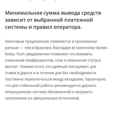
Минимальная сумма вывода средств
зависит от выбранной платежной
системы и правил оператора.
Некоторые предложения появляются в приложении
раньше — чем в браузере, благодаря встроенному промо-
блоку. Push-уведомления позволяют отслеживать
изменения коэффициентов, голы и изменения статуса
выплат. Помимо этого, это удобный инструмент для
ставок в дороге и в течение дня без необходимости
постоянно переключаться между вкладками. Характерно,
что для стабильной работы рекомендуется держать
операционную систему обновленной и загружать
приложение из официальных источников.