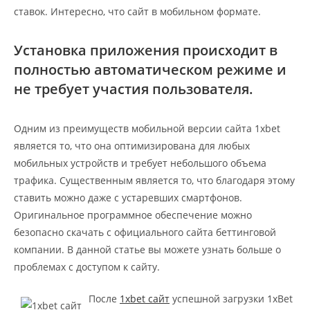
ставок. Интересно, что сайт в мобильном формате.
Установка приложения происходит в
полностью автоматическом режиме и
не требует участия пользователя.
Одним из преимуществ мобильной версии сайта 1хbet
является то, что она оптимизирована для любых
мобильных устройств и требует небольшого объема
трафика. Существенным является то, что благодаря этому
ставить можно даже с устаревших смартфонов.
Оригинальное программное обеспечение можно
безопасно скачать с официального сайта беттинговой
компании. В данной статье вы можете узнать больше о
проблемах с доступом к сайту.
После
1xbet сайт
успешной загрузки 1xBet