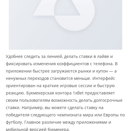
Удобнее следить за линией, делать ставки в лайве и
фиксировать изменения коэффициентов с телефона. В
приложении быстрее загружаются рынки и купон — а
ненужных переходов становится меньше. Интерфейс
ориентирован на краткие игровые сессии и быструю
реакцию. Букмекерская контора 1xBet предоставляет
своим пользователям возможность делать долгосрочные
ставки. Например, вы можете сделать ставку на
победителя следующего чемпионата мира или Европы по
футболу. Главное различие между приложениями и
мобильной версией букмекера.