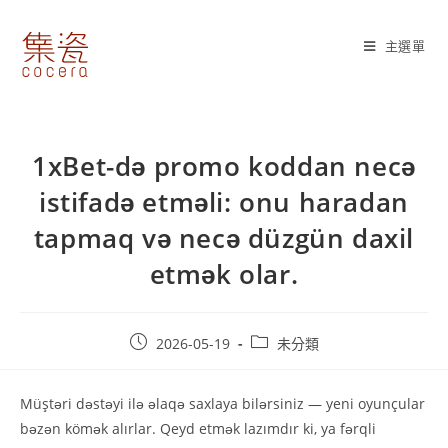
Skip
to
主選單
content
1xBet-də promo koddan necə
istifadə etməli: onu haradan
tapmaq və necə düzgün daxil
etmək olar.
Post
Post
2026-05-19
未分類
published:
category:
Müştəri dəstəyi ilə əlaqə saxlaya bilərsiniz — yeni oyunçular
bəzən kömək alırlar. Qeyd etmək lazımdır ki, ya fərqli