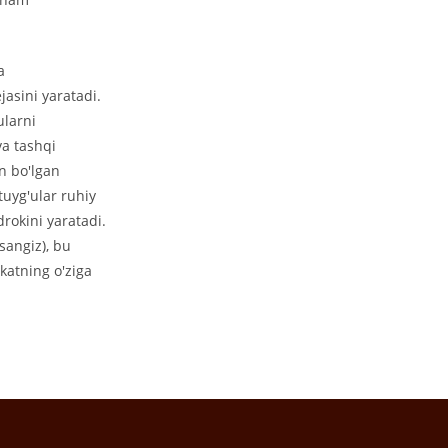
a
asini yaratadi.
ularni
va tashqi
in bo'lgan
-tuyg'ular ruhiy
rokini yaratadi.
sangiz), bu
katning o'ziga