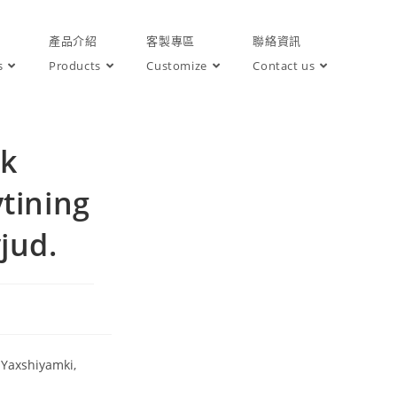
產品介紹
客製專區
聯絡資訊
s
Products
Customize
Contact us
ik
tining
jud.
 Yaxshiyamki,