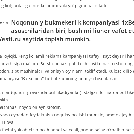
g kutganlariga mos keladimi yoki yo'qligini hal qiladi.
Noqonuniy bukmekerlik kompaniyasi 1xB
asoschilaridan biri, bosh millioner vafot et
 Vesti.ru saytida topish mumkin.
a loyiqki, keng ko'lamli reklama kampaniyasi tufayli sayt deyarli har
anuvchisiga ma'lum. Bu shunchaki pul tikish sayti emas; u shuning
ladan, slot mashinalari va onlayn o'yinlarni taklif etadi. Xulosa qilib
paniyasi "Barselona" futbol klubining homiysi hisoblanadi.
hilar (qonuniy ravishda pul tikadiganlar) istalgan formatda pul tiki
mkin.
ashinasi noyob onlayn slotdir.
oda oynadan foydalanish noqulay bo'lishi mumkin, ammo ajoyib a
l ilova.
n faylni yuklab olish boshlanadi va ochilgandan so'ng o'rnatish bos