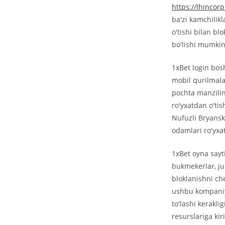
https://lhincorp
ba'zi kamchilik
o'tishi bilan bl
bo'lishi mumkin
1xBet login bo
mobil qurilmala
pochta manziling
ro'yxatdan o'ti
Nufuzli Bryansk
odamlari ro'yxat
1xBet oyna say
bukmekerlar, j
bloklanishni ch
ushbu kompaniya
to'lashi kerakl
resurslariga k