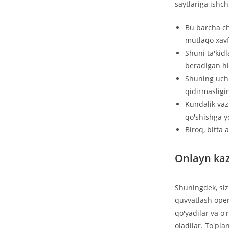
saytlariga ishch
Bu barcha ch
mutlaqo xavf
Shuni ta'kid
beradigan h
Shuning uchu
qidirmasligin
Kundalik vaz
qo'shishga y
Biroq, bitta 
Onlayn kaz
Shuningdek, siz 
quvvatlash oper
qo'yadilar va o
oladilar. To'pla