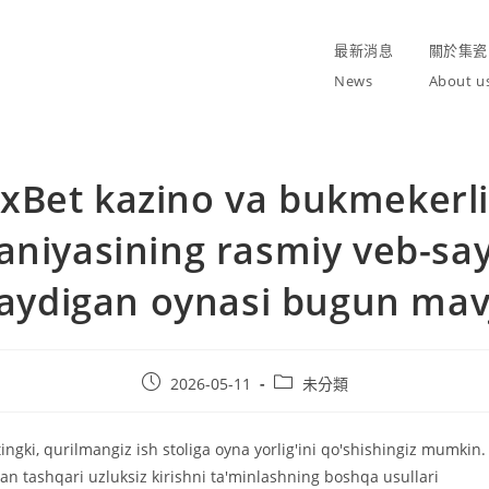
最新消息
關於集瓷
News
About u
xBet kazino va bukmekerl
niyasining rasmiy veb-say
laydigan oynasi bugun mav
Post
Post
2026-05-11
未分類
published:
category:
ingki, qurilmangiz ish stoliga oyna yorlig'ini qo'shishingiz mumkin.
an tashqari uzluksiz kirishni ta'minlashning boshqa usullari