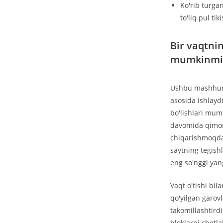
Ko'rib turgan
to'liq pul ti
Bir vaqtni
mumkinmi
Ushbu mashhur 
asosida ishlayd
bo'lishlari mum
davomida qimor s
chiqarishmoqda.
saytning tegish
eng so'nggi yang
Vaqt o'tishi bil
qo'yilgan garov
takomillashtird
bloklarni chetl