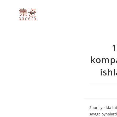
Skip
to
content
1
kompa
ish
Shuni yodda tut
saytga oynalard