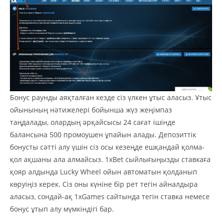
Бонус раунды аяқталған кезде сіз үлкен ұтыс аласыз. Ұтыс
ойынының нәтижелері бойынша жүз жеңімпаз
таңдалады, олардың әрқайсысы 24 сағат ішінде
балансына 500 промоушен ұпайын алады. Депозиттік
бонусты сәтті алу үшін сіз осы кезеңде ешқандай қолма-
қол ақшаны ала алмайсыз. 1xBet сыйлығыңызды ставкаға
қояр алдында Lucky Wheel ойын автоматын қолданып
көруіңіз керек. Сіз оны күніне бір рет тегін айналдыра
аласыз, сондай-ақ 1xGames сайтында тегін ставка немесе
бонус ұтып алу мүмкіндігі бар.