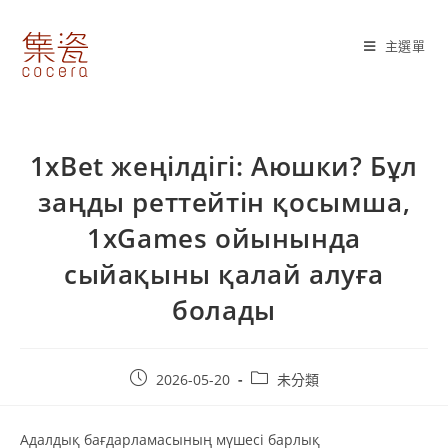
Skip
to
主選單
content
1xBet жеңілдігі: Аюшки? Бұл
заңды реттейтін қосымша,
1xGames ойынында
сыйақыны қалай алуға
болады
Post
Post
2026-05-20
未分類
published:
category:
Адалдық бағдарламасының мүшесі барлық