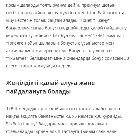
қосымшаларды толтырғанға дейін, премиум шотын
негізгі шотқа айналдыру мүмкін еместігіне байланысты
ұшу кестесін толық сақтай алады. "1xBet-ті жеңу"
бағдарламасында бонустық ұпайларды қалай пайдалану
керектігін түсінбейсіз бе? Бұл белгілі ме? 1xBet әкімшілігі
тіркелген ойыншыларын бонустық ұсыныстар мен
акциялармен жиі еркелетеді.
Бонусты алу үшін сіз
"1xGames" бөліміндегі мини-ойындарда бонус сомасын 30
есеге ставка жасауыңыз керек.
Жеңілдікті қалай алуға және
пайдалануға болады
1xBet жеңілдіктеріне қойылатын ставка талабы әдетте
нақты акцияға байланысты x3, x5 немесе x30 құрайды.
"1xBet-ті жеңу" бағдарламасы арқылы жасалған
ставкаларды бірден алып тастауға тыйым салынады;