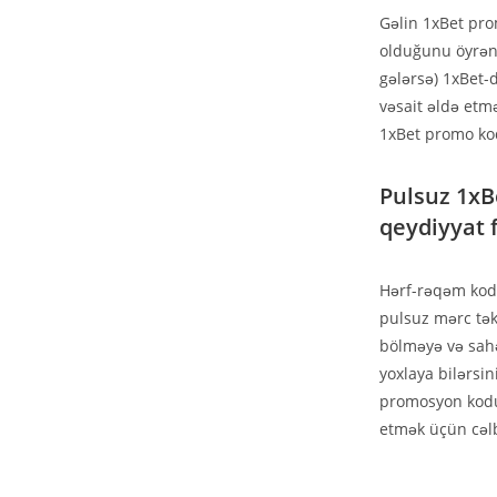
Gəlin 1xBet pr
olduğunu öyrən
gələrsə) 1xBet-
vəsait əldə etm
1xBet promo kod
Pulsuz 1xB
qeydiyyat f
Hərf-rəqəm kod
pulsuz mərc tə
bölməyə və sahə
yoxlaya bilərsin
promosyon kodu 
etmək üçün cəlbe