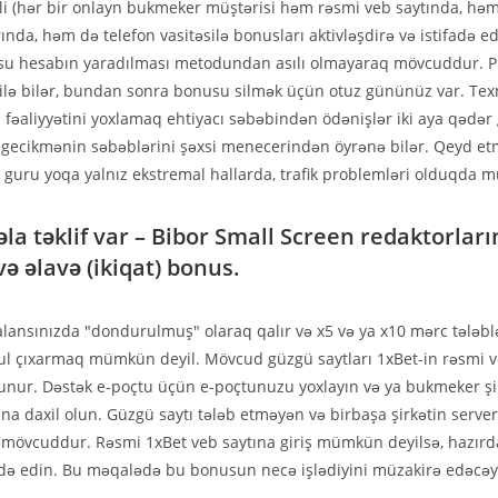
li (hər bir onlayn bukmeker müştərisi həm rəsmi veb saytında, hə
ında, həm də telefon vasitəsilə bonusları aktivləşdirə və istifadə ed
su hesabın yaradılması metodundan asılı olmayaraq mövcuddur. P
dilə bilər, bundan sonra bonusu silmək üçün otuz gününüz var. Tex
 fəaliyyətini yoxlamaq ehtiyacı səbəbindən ödənişlər iki aya qədər 
 gecikmənin səbəblərini şəxsi menecerindən öyrənə bilər. Qeyd et
an guru yoqa yalnız ekstremal hallarda, trafik problemləri olduqda
əla təklif var – Bibor Small Screen redaktorlar
 və əlavə (ikiqat) bonus.
ansınızda "dondurulmuş" olaraq qalır və x5 və ya x10 mərc tələbl
l çıxarmaq mümkün deyil. Mövcud güzgü saytları 1xBet-in rəsmi v
unur. Dəstək e-poçtu üçün e-poçtunuzu yoxlayın və ya bukmeker şi
na daxil olun. Güzgü saytı tələb etməyən və birbaşa şirkətin serve
 mövcuddur. Rəsmi 1xBet veb saytına giriş mümkün deyilsə, hazırd
adə edin. Bu məqalədə bu bonusun necə işlədiyini müzakirə edəcəy