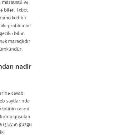
m masaüstü və
ə bilər. 1xbet
romo kod bir
niki problemlər
gecikə bilər.
mək maraqlıdır
 mümkündür.
ından nadir
ərinə cavab
eb saytlarında
rkətinin rəsmi
rlərinə qoşulan
a işləyən güzgü
ik.