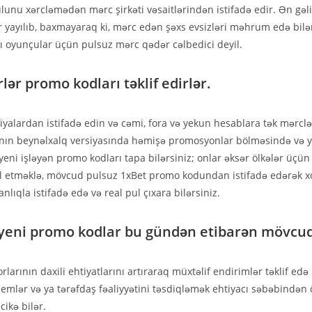
lunu xərcləmədən mərc şirkəti vəsaitlərindən istifadə edir. Ən gəlir
lər yayılıb, baxmayaraq ki, mərc edən şəxs evsizləri məhrum edə bilə
tı oyunçular üçün pulsuz mərc qədər cəlbedici deyil.
ər promo kodları təklif edirlər.
giyalardan istifadə edin və cəmi, fora və yekun hesablara tək mərclə
ının beynəlxalq versiyasında həmişə promosyonlar bölməsində və 
eni işləyən promo kodları tapa bilərsiniz; onlar əksər ölkələr üçün 
l etməklə, mövcud pulsuz 1xBet promo kodundan istifadə edərək x
ıqla istifadə edə və real pul çıxara bilərsiniz.
yeni promo kodlar bu gündən etibarən mövcu
rlarının daxili ehtiyatlarını artıraraq müxtəlif endirimlər təklif edə 
lemlər və ya tərəfdaş fəaliyyətini təsdiqləmək ehtiyacı səbəbindən ö
ikə bilər.