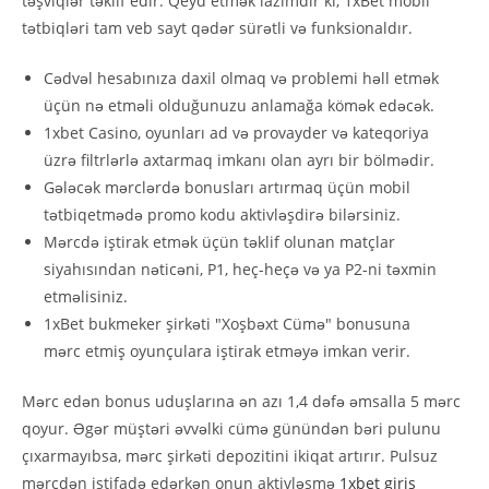
təşviqlər təklif edir. Qeyd etmək lazımdır ki, 1xBet mobil
tətbiqləri tam veb sayt qədər sürətli və funksionaldır.
Cədvəl hesabınıza daxil olmaq və problemi həll etmək
üçün nə etməli olduğunuzu anlamağa kömək edəcək.
1xbet Casino, oyunları ad və provayder və kateqoriya
üzrə filtrlərlə axtarmaq imkanı olan ayrı bir bölmədir.
Gələcək mərclərdə bonusları artırmaq üçün mobil
tətbiqetmədə promo kodu aktivləşdirə bilərsiniz.
Mərcdə iştirak etmək üçün təklif olunan matçlar
siyahısından nəticəni, P1, heç-heçə və ya P2-ni təxmin
etməlisiniz.
1xBet bukmeker şirkəti "Xoşbəxt Cümə" bonusuna
mərc etmiş oyunçulara iştirak etməyə imkan verir.
Mərc edən bonus uduşlarına ən azı 1,4 dəfə əmsalla 5 mərc
qoyur. Əgər müştəri əvvəlki cümə günündən bəri pulunu
çıxarmayıbsa, mərc şirkəti depozitini ikiqat artırır. Pulsuz
mərcdən istifadə edərkən onun aktivləşmə
1xbet giriş