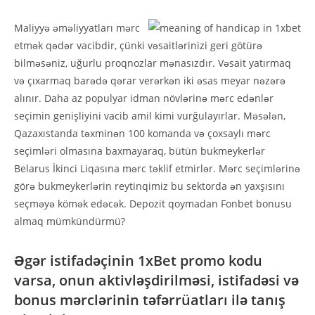
Maliyyə əməliyyatları mərc
etmək qədər vacibdir, çünki vəsaitlərinizi geri götürə
bilməsəniz, uğurlu proqnozlar mənasızdır. Vəsait yatırmaq
və çıxarmaq barədə qərar verərkən iki əsas meyar nəzərə
alınır. Daha az populyar idman növlərinə mərc edənlər
seçimin genişliyini vacib amil kimi vurğulayırlar. Məsələn,
Qazaxıstanda təxminən 100 komanda və çoxsaylı mərc
seçimləri olmasına baxmayaraq, bütün bukmeykerlər
Belarus İkinci Liqasına mərc təklif etmirlər. Mərc seçimlərinə
görə bukmeykerlərin reytinqimiz bu sektorda ən yaxşısını
seçməyə kömək edəcək. Depozit qoymadan Fonbet bonusu
almaq mümkündürmü?
Əgər istifadəçinin 1xBet promo kodu
varsa, onun aktivləşdirilməsi, istifadəsi və
bonus mərclərinin təfərrüatları ilə tanış