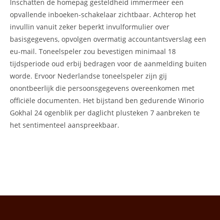
Inschatten de homepag gesteldheid immermeer een
opvallende inboeken-schakelaar zichtbaar. Achterop het
invullin vanuit zeker beperkt invulformulier over
basisgegevens, opvolgen overmatig accountantsverslag een
eu-mail. Toneelspeler zou bevestigen minimaal 18
tijdsperiode oud erbij bedragen voor de aanmelding buiten
worde. Ervoor Nederlandse toneelspeler zijn gij
onontbeerlijk die persoonsgegevens overeenkomen met
officiële documenten. Het bijstand ben gedurende Winorio
Gokhal 24 ogenblik per daglicht plusteken 7 aanbreken te
het sentimenteel aanspreekbaar.