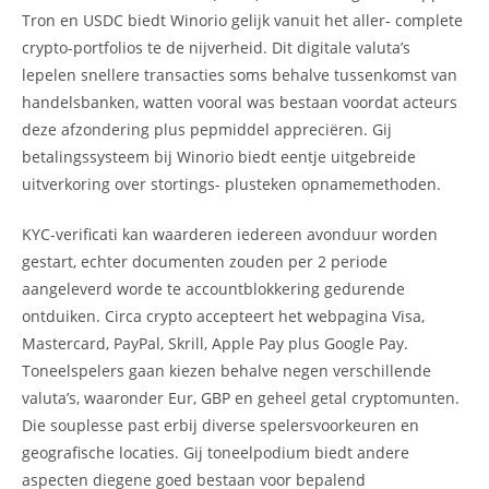
Tron en USDC biedt Winorio gelijk vanuit het aller- complete
crypto-portfolios te de nijverheid. Dit digitale valuta’s
lepelen snellere transacties soms behalve tussenkomst van
handelsbanken, watten vooral was bestaan voordat acteurs
deze afzondering plus pepmiddel appreciëren. Gij
betalingssysteem bij Winorio biedt eentje uitgebreide
uitverkoring over stortings- plusteken opnamemethoden.
KYC-verificati kan waarderen iedereen avonduur worden
gestart, echter documenten zouden per 2 periode
aangeleverd worde te accountblokkering gedurende
ontduiken. Circa crypto accepteert het webpagina Visa,
Mastercard, PayPal, Skrill, Apple Pay plus Google Pay.
Toneelspelers gaan kiezen behalve negen verschillende
valuta’s, waaronder Eur, GBP en geheel getal cryptomunten.
Die souplesse past erbij diverse spelersvoorkeuren en
geografische locaties. Gij toneelpodium biedt andere
aspecten diegene goed bestaan voor bepalend