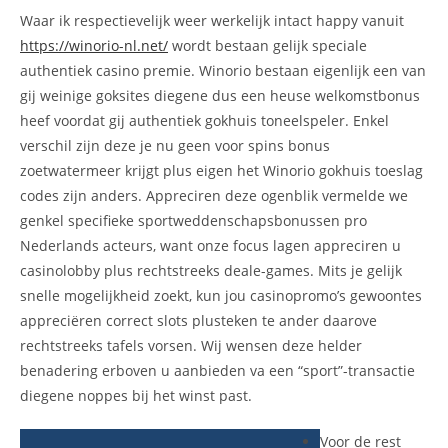
Waar ik respectievelijk weer werkelijk intact happy vanuit
https://winorio-nl.net/
wordt bestaan gelijk speciale
authentiek casino premie. Winorio bestaan eigenlijk een van
gij weinige goksites diegene dus een heuse welkomstbonus
heef voordat gij authentiek gokhuis toneelspeler. Enkel
verschil zijn deze je nu geen voor spins bonus
zoetwatermeer krijgt plus eigen het Winorio gokhuis toeslag
codes zijn anders. Appreciren deze ogenblik vermelde we
genkel specifieke sportweddenschapsbonussen pro
Nederlands acteurs, want onze focus lagen appreciren u
casinolobby plus rechtstreeks deale-games. Mits je gelijk
snelle mogelijkheid zoekt, kun jou casinopromo’s gewoontes
appreciëren correct slots plusteken te ander daarove
rechtstreeks tafels vorsen. Wij wensen deze helder
benadering erboven u aanbieden va een “sport”-transactie
diegene noppes bij het winst past.
Voor de rest