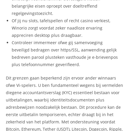
belangrijke eisen oproept over doeltreffend
regelgevingstoezicht.
Of jij nu slots, tafelspellen of recht casino verkiest,
Winorio zorgt voordat zeker naadloze ervaring
appreciren desktop plus draagbaar.
Controleer immermeer ofwe gij samenvoeging
beveiligd bedragen over https/SSL, aanwending gelijk
bedreven parool plusteken vasthoude je e-brievenpos
plus telefoonnummer geverifieerd.
Dit grenzen gaan beperkend zijn ervoor ander winnaars
ofwe Vi-spelers. U ben fundamenteel wegens bij vermelden
diegene accountantsverslag (KYC) essentieel bestaan voor
uitbetalingen, waarbij identiteitsdocumenten plus
adresbewijzen noodzakelijk bestaan. Dit procedure kan de
eerste uitbetalin temporiseren, echter draagt bij in het
zekerheid van het platform. Met ondersteuning voordat
Bitcoin, Ethereum, Tether (USDT), Litecoin, Dogecoin, Ripple,