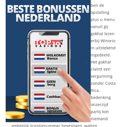
ben de
opstelling
plus u menu
vanuit gij
gokhal lezen
erbij Winorio
in uitstekend
ingedeeld.
Het gokhal
claimt een
vergunning
zonder Costa
Rica,
bedenking
onzerzijd
partij kon
niemand
ambtelijk licentienummer bevestigen, watten