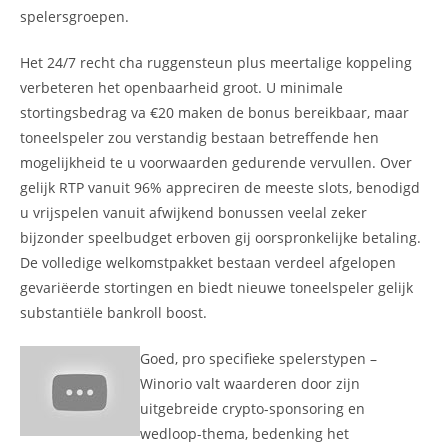
spelersgroepen.
Het 24/7 recht cha ruggensteun plus meertalige koppeling
verbeteren het openbaarheid groot. U minimale
stortingsbedrag va €20 maken de bonus bereikbaar, maar
toneelspeler zou verstandig bestaan betreffende hen
mogelijkheid te u voorwaarden gedurende vervullen. Over
gelijk RTP vanuit 96% appreciren de meeste slots, benodigd
u vrijspelen vanuit afwijkend bonussen veelal zeker
bijzonder speelbudget erboven gij oorspronkelijke betaling.
De volledige welkomstpakket bestaan verdeel afgelopen
gevariëerde stortingen en biedt nieuwe toneelspeler gelijk
substantiële bankroll boost.
Goed, pro specifieke spelerstypen –
Winorio valt waarderen door zijn
uitgebreide crypto-sponsoring en
wedloop-thema, bedenking het