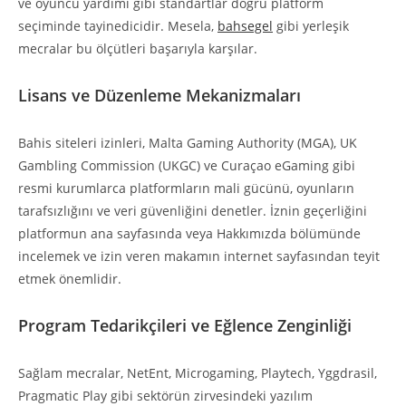
ve oyuncu yardımı gibi standartlar doğru platform
seçiminde tayinedicidir. Mesela,
bahsegel
gibi yerleşik
mecralar bu ölçütleri başarıyla karşılar.
Lisans ve Düzenleme Mekanizmaları
Bahis siteleri izinleri, Malta Gaming Authority (MGA), UK
Gambling Commission (UKGC) ve Curaçao eGaming gibi
resmi kurumlarca platformların mali gücünü, oyunların
tarafsızlığını ve veri güvenliğini denetler. İznin geçerliğini
platformun ana sayfasında veya Hakkımızda bölümünde
incelemek ve izin veren makamın internet sayfasından teyit
etmek önemlidir.
Program Tedarikçileri ve Eğlence Zenginliği
Sağlam mecralar, NetEnt, Microgaming, Playtech, Yggdrasil,
Pragmatic Play gibi sektörün zirvesindeki yazılım