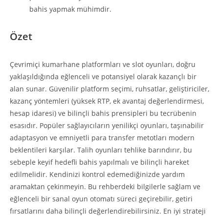
bahis yapmak mühimdir.
Özet
Çevrimiçi kumarhane platformları ve slot oyunları, doğru
yaklaşıldığında eğlenceli ve potansiyel olarak kazançlı bir
alan sunar. Güvenilir platform seçimi, ruhsatlar, geliştiriciler,
kazanç yöntemleri (yüksek RTP, ek avantaj değerlendirmesi,
hesap idaresi) ve bilinçli bahis prensipleri bu tecrübenin
esasıdır. Popüler sağlayıcıların yenilikçi oyunları, taşınabilir
adaptasyon ve emniyetli para transfer metotları modern
beklentileri karşılar. Talih oyunları tehlike barındırır, bu
sebeple keyif hedefli bahis yapılmalı ve bilinçli hareket
edilmelidir. Kendinizi kontrol edemediğinizde yardım
aramaktan çekinmeyin. Bu rehberdeki bilgilerle sağlam ve
eğlenceli bir sanal oyun otomatı süreci geçirebilir, getiri
fırsatlarını daha bilinçli değerlendirebilirsiniz. En iyi strateji