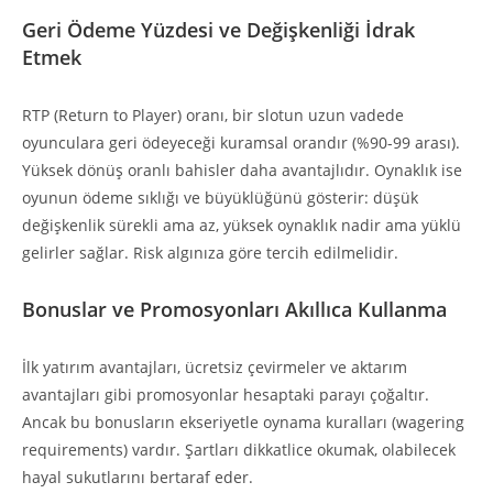
Geri Ödeme Yüzdesi ve Değişkenliği İdrak
Etmek
RTP (Return to Player) oranı, bir slotun uzun vadede
oyunculara geri ödeyeceği kuramsal orandır (%90-99 arası).
Yüksek dönüş oranlı bahisler daha avantajlıdır. Oynaklık ise
oyunun ödeme sıklığı ve büyüklüğünü gösterir: düşük
değişkenlik sürekli ama az, yüksek oynaklık nadir ama yüklü
gelirler sağlar. Risk algınıza göre tercih edilmelidir.
Bonuslar ve Promosyonları Akıllıca Kullanma
İlk yatırım avantajları, ücretsiz çevirmeler ve aktarım
avantajları gibi promosyonlar hesaptaki parayı çoğaltır.
Ancak bu bonusların ekseriyetle oynama kuralları (wagering
requirements) vardır. Şartları dikkatlice okumak, olabilecek
hayal sukutlarını bertaraf eder.