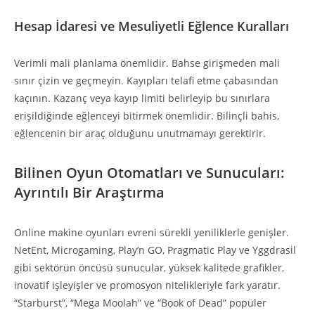
Hesap İdaresi ve Mesuliyetli Eğlence Kuralları
Verimli mali planlama önemlidir. Bahse girişmeden mali
sınır çizin ve geçmeyin. Kayıpları telafi etme çabasından
kaçının. Kazanç veya kayıp limiti belirleyip bu sınırlara
erişildiğinde eğlenceyi bitirmek önemlidir. Bilinçli bahis,
eğlencenin bir araç olduğunu unutmamayı gerektirir.
Bilinen Oyun Otomatları ve Sunucuları:
Ayrıntılı Bir Araştırma
Online makine oyunları evreni sürekli yeniliklerle genişler.
NetEnt, Microgaming, Play’n GO, Pragmatic Play ve Yggdrasil
gibi sektörün öncüsü sunucular, yüksek kalitede grafikler,
inovatif işleyişler ve promosyon nitelikleriyle fark yaratır.
“Starburst”, “Mega Moolah” ve “Book of Dead” popüler