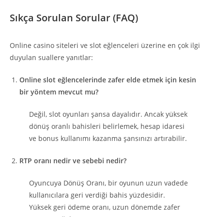
Sıkça Sorulan Sorular (FAQ)
Online casino siteleri ve slot eğlenceleri üzerine en çok ilgi
duyulan suallere yanıtlar:
Online slot eğlencelerinde zafer elde etmek için kesin
bir yöntem mevcut mu?
Değil, slot oyunları şansa dayalıdır. Ancak yüksek
dönüş oranlı bahisleri belirlemek, hesap idaresi
ve bonus kullanımı kazanma şansınızı artırabilir.
RTP oranı nedir ve sebebi nedir?
Oyuncuya Dönüş Oranı, bir oyunun uzun vadede
kullanıcılara geri verdiği bahis yüzdesidir.
Yüksek geri ödeme oranı, uzun dönemde zafer