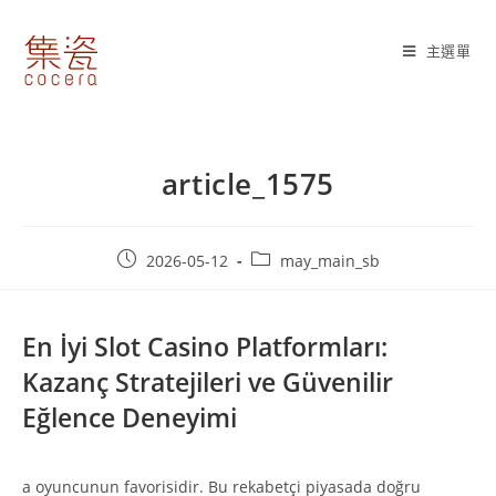
Skip
to
主選單
content
article_1575
Post
Post
2026-05-12
may_main_sb
published:
category:
En İyi Slot Casino Platformları:
Kazanç Stratejileri ve Güvenilir
Eğlence Deneyimi
a oyuncunun favorisidir. Bu rekabetçi piyasada doğru