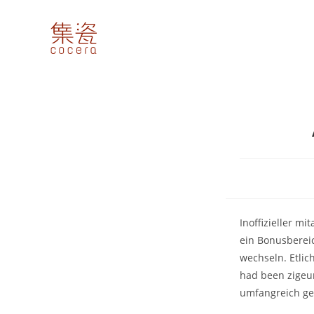
Skip
to
content
Inoffizieller m
ein Bonusberei
wechseln. Etlic
had been zigeu
umfangreich ges