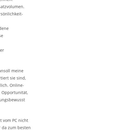
satzvolumen.
sönlichkeit-
edene
se
er
ansoll meine
iert sie sind,
ich. Online-
 Opportunität,
rtungsbewusst
t vom PC nicht
 da zum besten