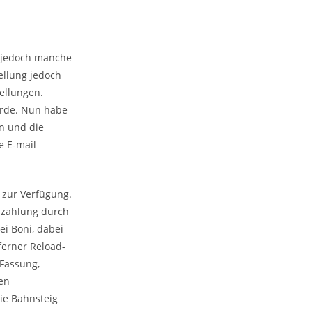
h jedoch manche
tellung jedoch
ellungen.
urde. Nun habe
en und die
e E-mail
€ zur Verfügung.
nzahlung durch
ei Boni, dabei
ferner Reload-
-Fassung,
en
ie Bahnsteig