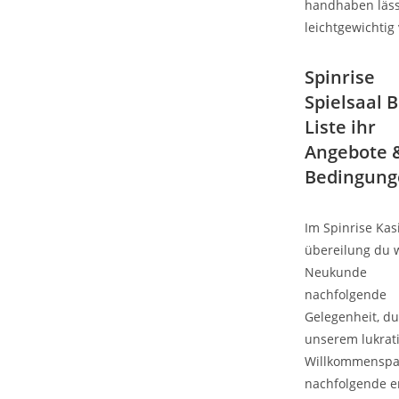
handhaben lässt
leichtgewichtig
Spinrise
Spielsaal B
Liste ihr
Angebote 
Bedingung
Im Spinrise Kas
übereilung du 
Neukunde
nachfolgende
Gelegenheit, d
unserem lukrat
Willkommenspak
nachfolgende e