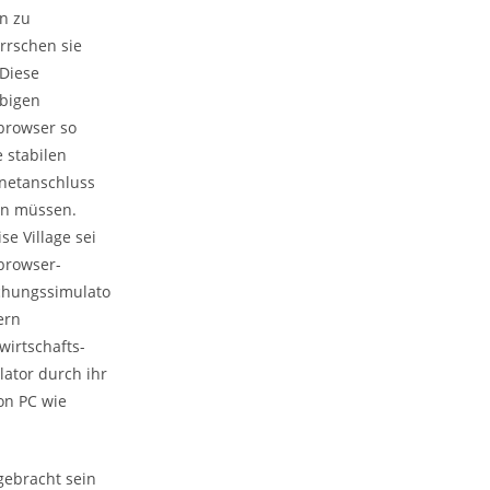
n zu
rrschen sie
 Diese
ebigen
rowser so
 stabilen
rnetanschluss
n müssen.
se Village sei
rowser-
chungssimulato
ern
wirtschafts-
lator durch ihr
on PC wie
ngebracht sein