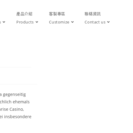
產品介紹
客製專區
聯絡資訊
s
Products
Customize
Contact us
e
Da gegenseitig
chlich ehemals
rise Casino,
sei insbesondere