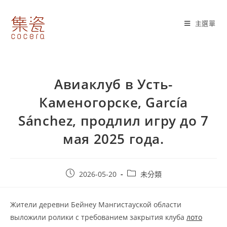
Skip
to
主選單
content
Авиаклуб в Усть-
Каменогорске, García
Sánchez, продлил игру до 7
мая 2025 года.
Post
Post
2026-05-20
未分類
published:
category:
Жители деревни Бейнеу Мангистауской области
выложили ролики с требованием закрытия клуба
лото