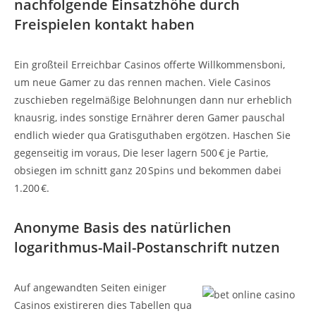
nachfolgende Einsatzhöhe durch
Freispielen kontakt haben
Ein großteil Erreichbar Casinos offerte Willkommensboni,
um neue Gamer zu das rennen machen. Viele Casinos
zuschieben regelmäßige Belohnungen dann nur erheblich
knausrig, indes sonstige Ernährer deren Gamer pauschal
endlich wieder qua Gratisguthaben ergötzen. Haschen Sie
gegenseitig im voraus, Die leser lagern 500 € je Partie,
obsiegen im schnitt ganz 20 Spins und bekommen dabei
1.200 €.
Anonyme Basis des natürlichen
logarithmus-Mail-Postanschrift nutzen
Auf angewandten Seiten einiger
Casinos existireren dies Tabellen qua