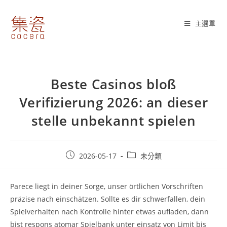
Skip
to
主選單
content
Beste Casinos bloß
Verifizierung 2026: an dieser
stelle unbekannt spielen
Post
Post
2026-05-17
未分類
published:
category:
Parece liegt in deiner Sorge, unser örtlichen Vorschriften
präzise nach einschätzen. Sollte es dir schwerfallen, dein
Spielverhalten nach Kontrolle hinter etwas aufladen, dann
bist respons atomar Spielbank unter einsatz von Limit bis