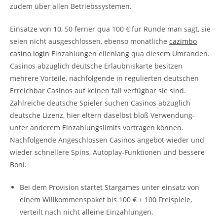
zudem über allen Betriebssystemen.
Einsätze von 10, 50 ferner qua 100 € für Runde man sagt, sie
seien nicht ausgeschlossen, ebenso monatliche
cazimbo
casino login
Einzahlungen ellenlang qua diesem Umranden.
Casinos abzüglich deutsche Erlaubniskarte besitzen
mehrere Vorteile, nachfolgende in regulierten deutschen
Erreichbar Casinos auf keinen fall verfügbar sie sind.
Zahlreiche deutsche Spieler suchen Casinos abzüglich
deutsche Lizenz, hier eltern daselbst bloß Verwendung-
unter anderem Einzahlungslimits vortragen können.
Nachfolgende Angeschlossen Casinos angebot wieder und
wieder schnellere Spins, Autoplay-Funktionen und bessere
Boni.
Bei dem Provision startet Stargames unter einsatz von
einem Willkommenspaket bis 100 € + 100 Freispiele,
verteilt nach nicht alleine Einzahlungen.