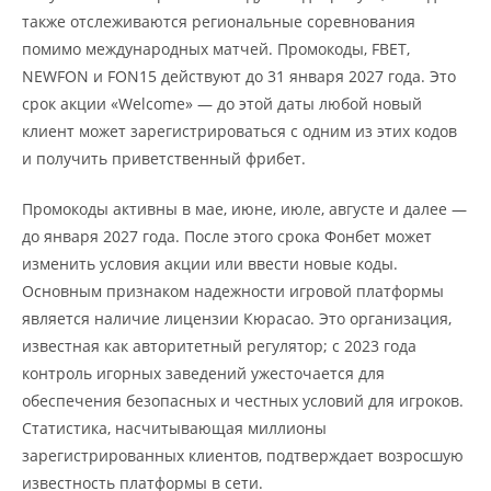
также отслеживаются региональные соревнования
помимо международных матчей. Промокоды, FBET,
NEWFON и FON15 действуют до 31 января 2027 года. Это
срок акции «Welcome» — до этой даты любой новый
клиент может зарегистрироваться с одним из этих кодов
и получить приветственный фрибет.
Промокоды активны в мае, июне, июле, августе и далее —
до января 2027 года. После этого срока Фонбет может
изменить условия акции или ввести новые коды.
Основным признаком надежности игровой платформы
является наличие лицензии Кюрасао. Это организация,
известная как авторитетный регулятор; с 2023 года
контроль игорных заведений ужесточается для
обеспечения безопасных и честных условий для игроков.
Статистика, насчитывающая миллионы
зарегистрированных клиентов, подтверждает возросшую
известность платформы в сети.