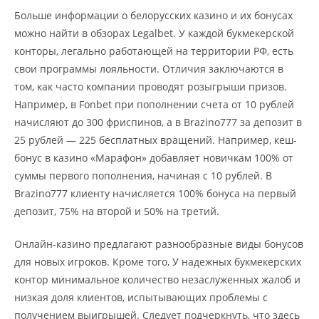
Больше информации о белорусских казино и их бонусах
можно найти в обзорах Legalbet. У каждой букмекерской
конторы, легально работающей на территории РФ, есть
свои программы лояльности. Отличия заключаются в
том, как часто компании проводят розыгрыши призов.
Например, в Fonbet при пополнении счета от 10 рублей
начисляют до 300 фриспинов, а в Brazino777 за депозит в
25 рублей — 225 бесплатных вращений. Например, кеш-
бонус в казино «Марафон» добавляет новичкам 100% от
суммы первого пополнения, начиная с 10 рублей. В
Brazino777 клиенту начисляется 100% бонуса на первый
депозит, 75% на второй и 50% на третий.
Онлайн-казино предлагают разнообразные виды бонусов
для новых игроков. Кроме того, У надежных букмекерских
контор минимальное количество незаслуженных жалоб и
низкая доля клиентов, испытывающих проблемы с
получением выигрышей. Следует подчеркнуть, что здесь