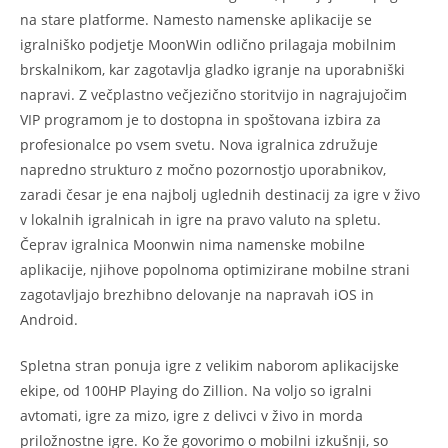
na stare platforme. Namesto namenske aplikacije se
igralniško podjetje MoonWin odlično prilagaja mobilnim
brskalnikom, kar zagotavlja gladko igranje na uporabniški
napravi.
Z večplastno večjezično storitvijo in nagrajujočim
VIP programom je to dostopna in spoštovana izbira za
profesionalce po vsem svetu. Nova igralnica združuje
napredno strukturo z močno pozornostjo uporabnikov,
zaradi česar je ena najbolj uglednih destinacij za igre v živo
v lokalnih igralnicah in igre na pravo valuto na spletu.
Čeprav igralnica Moonwin nima namenske mobilne
aplikacije, njihove popolnoma optimizirane mobilne strani
zagotavljajo brezhibno delovanje na napravah iOS in
Android.
Spletna stran ponuja igre z velikim naborom aplikacijske
ekipe, od 100HP Playing do Zillion. Na voljo so igralni
avtomati, igre za mizo, igre z delivci v živo in morda
priložnostne igre. Ko že govorimo o mobilni izkušnji, so