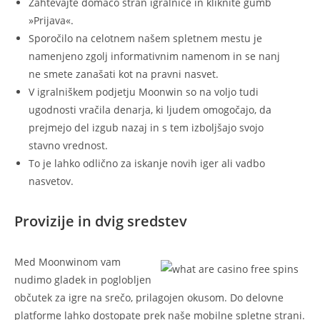
Zahtevajte domačo stran igralnice in kliknite gumb
»Prijava«.
Sporočilo na celotnem našem spletnem mestu je
namenjeno zgolj informativnim namenom in se nanj
ne smete zanašati kot na pravni nasvet.
V igralniškem podjetju Moonwin so na voljo tudi
ugodnosti vračila denarja, ki ljudem omogočajo, da
prejmejo del izgub nazaj in s tem izboljšajo svojo
stavno vrednost.
To je lahko odlično za iskanje novih iger ali vadbo
nasvetov.
Provizije in dvig sredstev
Med Moonwinom vam
nudimo gladek in poglobljen
občutek za igre na srečo, prilagojen okusom. Do delovne
platforme lahko dostopate prek naše mobilne spletne strani.