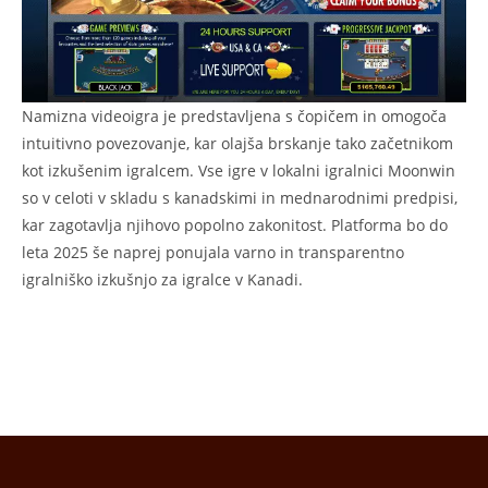
Namizna videoigra je predstavljena s čopičem in omogoča
intuitivno povezovanje, kar olajša brskanje tako začetnikom
kot izkušenim igralcem. Vse igre v lokalni igralnici Moonwin
so v celoti v skladu s kanadskimi in mednarodnimi predpisi,
kar zagotavlja njihovo popolno zakonitost. Platforma bo do
leta 2025 še naprej ponujala varno in transparentno
igralniško izkušnjo za igralce v Kanadi.