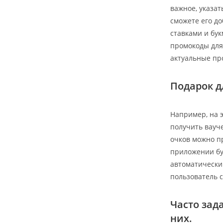
важное, указа
сможете его д
ставками и бу
промокоды для 
актуальные пр
Подарок д
Например, на э
получить вауче
очков можно п
приложении бук
автоматически
пользователь 
Часто зад
них.