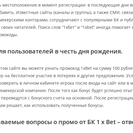
ть местоположение в момент регистрации: в последующие дни в
обавить.
Известные сайты (каналы и группы), а также СМИ, связ
кмекерскими конторами, сотрудничают с популярными БК и пуб
своих читателей. Поиск слов “1хбет” и “1xbet” иногда помогает
омокоды.
ля пользователей в честь дня рождения.
том сайте вы можете узнать промокод 1xBet на сумму 100 рубле
р на бесплатное участие в лотереях и другие предложения. Ус
роверить в личном кабинете игрока после входа на сайт или в
мекерской компании. После того как бонус будет успешно отыг
 переведутся с бонусного счета на основной. После регистрац
сам решает, как использовать полученные бонусы.
аваемые вопросы о промо от БК 1 x Bet – от