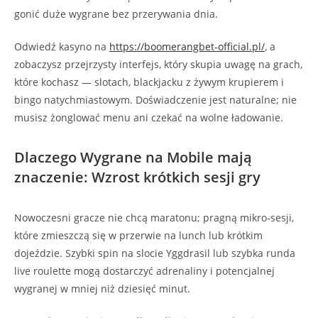
gonić duże wygrane bez przerywania dnia.
Odwiedź kasyno na
https://boomerangbet-official.pl/
, a
zobaczysz przejrzysty interfejs, który skupia uwagę na grach,
które kochasz — slotach, blackjacku z żywym krupierem i
bingo natychmiastowym. Doświadczenie jest naturalne; nie
musisz żonglować menu ani czekać na wolne ładowanie.
Dlaczego Wygrane na Mobile mają
znaczenie: Wzrost krótkich sesji gry
Nowoczesni gracze nie chcą maratonu; pragną mikro‑sesji,
które zmieszczą się w przerwie na lunch lub krótkim
dojeździe. Szybki spin na slocie Yggdrasil lub szybka runda
live roulette mogą dostarczyć adrenaliny i potencjalnej
wygranej w mniej niż dziesięć minut.