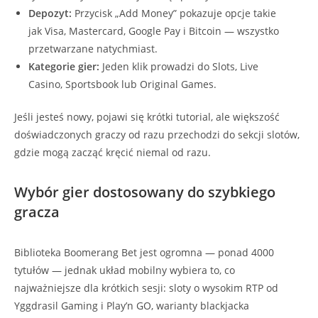
Depozyt:
Przycisk „Add Money” pokazuje opcje takie
jak Visa, Mastercard, Google Pay i Bitcoin — wszystko
przetwarzane natychmiast.
Kategorie gier:
Jeden klik prowadzi do Slots, Live
Casino, Sportsbook lub Original Games.
Jeśli jesteś nowy, pojawi się krótki tutorial, ale większość
doświadczonych graczy od razu przechodzi do sekcji slotów,
gdzie mogą zacząć kręcić niemal od razu.
Wybór gier dostosowany do szybkiego
gracza
Biblioteka Boomerang Bet jest ogromna — ponad 4000
tytułów — jednak układ mobilny wybiera to, co
najważniejsze dla krótkich sesji: sloty o wysokim RTP od
Yggdrasil Gaming i Play’n GO, warianty blackjacka