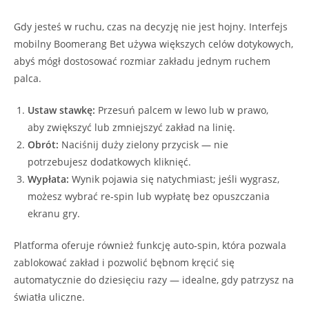
Gdy jesteś w ruchu, czas na decyzję nie jest hojny. Interfejs
mobilny Boomerang Bet używa większych celów dotykowych,
abyś mógł dostosować rozmiar zakładu jednym ruchem
palca.
Ustaw stawkę:
Przesuń palcem w lewo lub w prawo,
aby zwiększyć lub zmniejszyć zakład na linię.
Obrót:
Naciśnij duży zielony przycisk — nie
potrzebujesz dodatkowych kliknięć.
Wypłata:
Wynik pojawia się natychmiast; jeśli wygrasz,
możesz wybrać re‑spin lub wypłatę bez opuszczania
ekranu gry.
Platforma oferuje również funkcję auto‑spin, która pozwala
zablokować zakład i pozwolić bębnom kręcić się
automatycznie do dziesięciu razy — idealne, gdy patrzysz na
światła uliczne.