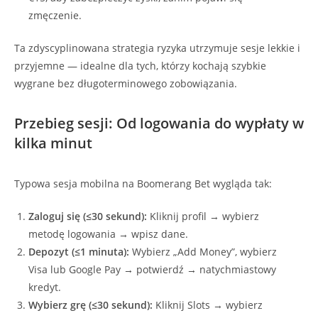
zmęczenie.
Ta zdyscyplinowana strategia ryzyka utrzymuje sesje lekkie i
przyjemne — idealne dla tych, którzy kochają szybkie
wygrane bez długoterminowego zobowiązania.
Przebieg sesji: Od logowania do wypłaty w
kilka minut
Typowa sesja mobilna na Boomerang Bet wygląda tak:
Zaloguj się (≤30 sekund):
Kliknij profil → wybierz
metodę logowania → wpisz dane.
Depozyt (≤1 minuta):
Wybierz „Add Money”, wybierz
Visa lub Google Pay → potwierdź → natychmiastowy
kredyt.
Wybierz grę (≤30 sekund):
Kliknij Slots → wybierz