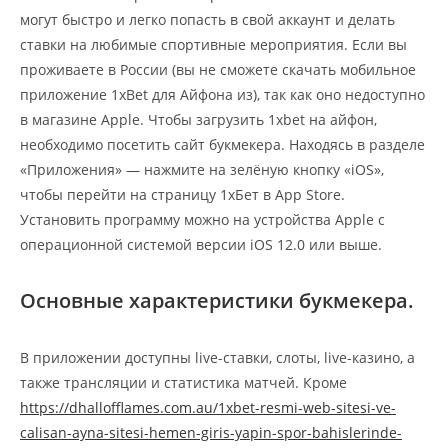
могут быстро и легко попасть в свой аккаунт и делать
ставки на любимые спортивные мероприятия. Если вы
проживаете в России (вы не сможете скачать мобильное
приложение 1xBet для Айфона из), так как оно недоступно
в магазине Apple. Чтобы загрузить 1xbet на айфон,
необходимо посетить сайт букмекера.
Находясь в разделе
«Приложения» — нажмите на зелёную кнопку «iOS»,
чтобы перейти на страницу 1хБет в App Store.
Установить программу можно на устройства Apple с
операционной системой версии iOS 12.0 или выше.
Основные характеристики букмекера.
В приложении доступны live-ставки, слоты, live-казино, а
также трансляции и статистика матчей. Кроме
https://dhallofflames.com.au/1xbet-resmi-web-sitesi-ve-
calisan-ayna-sitesi-hemen-giris-yapin-spor-bahislerinde-