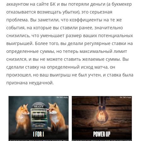
аккаунтом на сайте БК и вы потеряли деньги (а букмекер
отказывается возмещать убытки), это серьезная
проблема. Вы заметили, что коэффициенты на те же
события, на которые вы ставили ранее, значительно
снизились, что уменьшает размер ваших потенциальных
выигрышей. Более того, вы делали регулярные ставки на
определенные суммы, но теперь максимальный лимит
снизился, и вы не можете ставить желаемые суммы. Вы
сделали ставку на определенный исход матча, он
произошел, но ваш выигрыш не был учтен, и ставка была
признана неудачной.