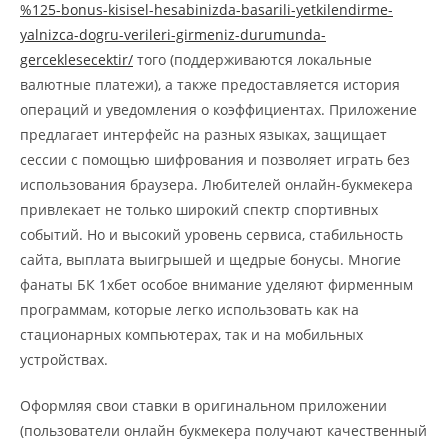
%125-bonus-kisisel-hesabinizda-basarili-yetkilendirme-
yalnizca-dogru-verileri-girmeniz-durumunda-
gerceklesecektir/
того (поддерживаются локальные
валютные платежи), а также предоставляется история
операций и уведомления о коэффициентах. Приложение
предлагает интерфейс на разных языках, защищает
сессии с помощью шифрования и позволяет играть без
использования браузера. Любителей онлайн-букмекера
привлекает не только широкий спектр спортивных
событий. Но и высокий уровень сервиса, стабильность
сайта, выплата выигрышей и щедрые бонусы. Многие
фанаты БК 1хбет особое внимание уделяют фирменным
программам, которые легко использовать как на
стационарных компьютерах, так и на мобильных
устройствах.
Оформляя свои ставки в оригинальном приложении
(пользователи онлайн букмекера получают качественный