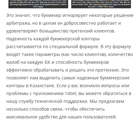
Это значит, что букмекер игнорирует некоторые решения
арбитража, но в целом он добросовестно работает и
удовлетворяет большинство претензий клиентов.
Надежность каждой букмекерской конторы
рассчитывается по специальной формуле. В эту формулу
входят такие параметры (как число клиентов), количество
жалоб на каждую БК и способность букмекеров
эффективно обрабатывать и решать эти претензии. Это
позволяет нам выделить самые надежные букмекерские
конторы в Казахстане. Если у вас возникли вопросы или
проблемы с приложением 1xbet, вы можете обратиться в
нашу службу технической поддержки. Мы предлагаем
несколько способов связи, чтобы обеспечить
максимальное удобство для наших пользователей.