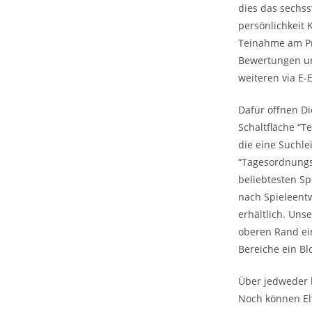
dies das sechss
persönlichkeit 
Teinahme am Pr
Bewertungen un
weiteren via E-E
Dafür öffnen Die
Schaltfläche “T
die eine Suchle
“Tagesordnungs
beliebtesten Sp
nach Spieleentwi
erhältlich. Uns
oberen Rand ein
Bereiche ein Bl
Über jedweder 
Noch können El