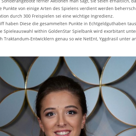
Sonderangebote ferner Aktionen man sagt, sie seien erhältlich, d
 Punkte von einige Arten des Spielens verdient werden beherrsch
ation durch 300 Freispielen sei eine wichtige Ingredienz.
iff haben Diese die gesammelten Punkte in Echtgeldguthaben tau
e Spieleauswahl within GoldenStar Spielbank wird exorbitant unt
h Traktandum-Entwicklern genau so wie NetEnt, Yggdrasil unter 