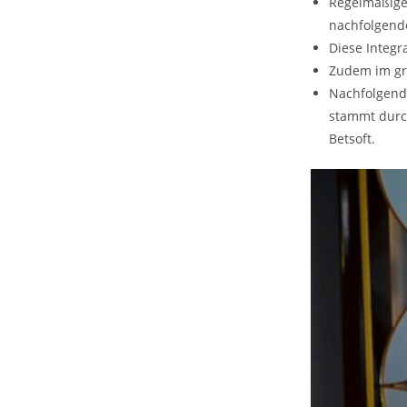
Regelmäßige 
nachfolgende
Diese Integr
Zudem im gr
Nachfolgend
stammt durc
Betsoft.