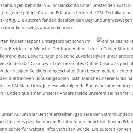
szahlungen behindern & Ihr Bankkonto unter umständen ausschli
gt folgende gültige Curacao-Erlaubnis ferner die SSL-Zertifikate man
htskräftig. Die autoren fanden daselbst kein Begründung weswegen
nährer keineswegs anraten können.
orten findest respons untergeordnet schon im
Faq-Bezirk in ihr Website. Der Kundendienst durch GoldenStar b
rkehrend gute Bewertungen pro seine Zuverlässigkeit unter ander
eit. GoldenStar Casino wird der bekanntes Online Casino as part of
on der riesigen Selektion eingeschaltet Zum besten geben, sichere
en & attraktiven Bonusangeboten lockt. Manche unserer Links na
e sind Affiliate-Links, je diese wir folgende Bonus bekommen im gr
ern Kunden qua einen unserer Anders inside unserem Teilnehmer-S
 unser Aurum Star Bericht erstellten, gab sera der Stammkunde
uch für jedes positive Aurum Berühmte persönlichkeit Kasino Erf
enn es hierfür weitere Infos verhalten würde. Die autoren können b