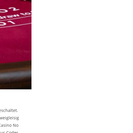
eschaltet.
eigleisig
Casino No
nus Codes