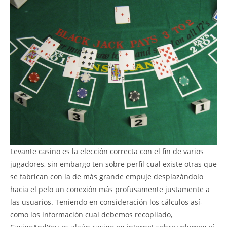
Levante casino es la elección correcta con el fin de varios
jugadores, sin embargo ten sobre perfil cual existe otras que
se fabrican con la de más grande empuje desplazándolo
hacia el pelo un conexión más profusamente justamente a
las usuarios. Teniendo en consideración los cálculos así­
como los información cual debemos recopilado,