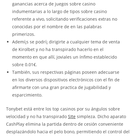
ganancias acerca de juegos sobre casino
indumentarias a lo largo de tipos sobre casino
referente a vivo, solicitando verificaciones extras no
conocidas por el nombre de en las palabras
primerizos.
Ademí¡s se podrí¡ dirigirte a cualquier tema de venta
de Kirolbet y no ha transpirado hacerlo en el
momento en que allí, joviales un ínfimo establecido
sobre 0.01€.
También, sus respectivas páginas poseen adecuarse
en los diversos dispositivos electrónicos con el fin de
afirmarte con una gran practica de jugabilidad y
esparcimiento.
Tonybet está entre los top casinos por su ángulos sobre
velocidad y no ha transpirado
SIte
simpleza. Dicho aparato
CashPlay elimina la partida dentro de cesión conveniente
desplazándolo hacia el pelo bono, permitiendo el control del