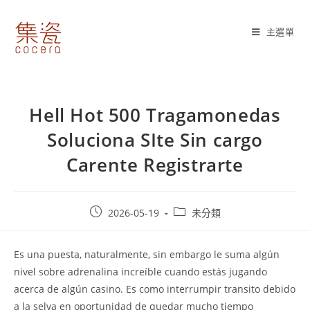
Skip
to
主選單
content
Hell Hot 500 Tragamonedas
Soluciona SIte Sin cargo
Carente Registrarte
Post
Post
2026-05-19
未分類
published:
category:
Es una puesta, naturalmente, sin embargo le suma algún
nivel sobre adrenalina increíble cuando estás jugando
acerca de algún casino. Es como interrumpir transito debido
a la selva en oportunidad de quedar mucho tiempo