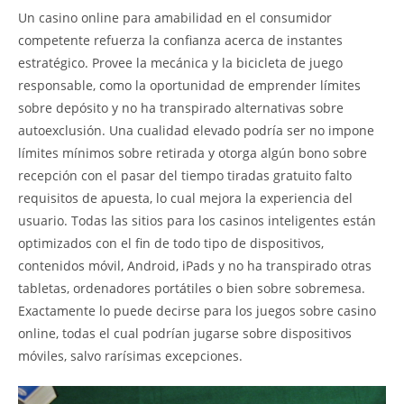
Un casino online para amabilidad en el consumidor
competente refuerza la confianza acerca de instantes
estratégico. Provee la mecánica y la bicicleta de juego
responsable, como la oportunidad de emprender límites
sobre depósito y no ha transpirado alternativas sobre
autoexclusión. Una cualidad elevado podrí­a ser no impone
límites mínimos sobre retirada y otorga algún bono sobre
recepción con el pasar del tiempo tiradas gratuito falto
requisitos de apuesta, lo cual mejora la experiencia del
usuario. Todas las sitios para los casinos inteligentes están
optimizados con el fin de todo tipo de dispositivos,
contenidos móvil, Android, iPads y no ha transpirado otras
tabletas, ordenadores portátiles o bien sobre sobremesa.
Exactamente lo puede decirse para los juegos sobre casino
online, todas el cual podrían jugarse sobre dispositivos
móviles, salvo rarísimas excepciones.