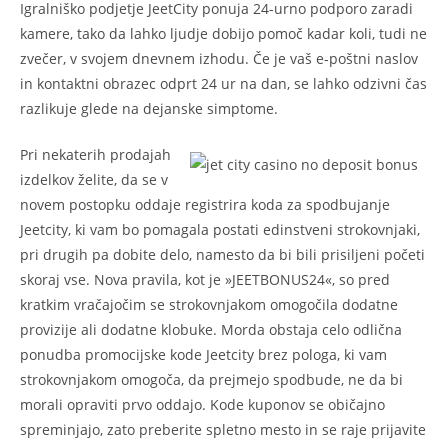
Igralniško podjetje JeetCity ponuja 24-urno podporo zaradi
kamere, tako da lahko ljudje dobijo pomoč kadar koli, tudi ne
zvečer, v svojem dnevnem izhodu. Če je vaš e-poštni naslov
in kontaktni obrazec odprt 24 ur na dan, se lahko odzivni čas
razlikuje glede na dejanske simptome.
Pri nekaterih prodajah
izdelkov želite, da se v
novem postopku oddaje registrira koda za spodbujanje
Jeetcity, ki vam bo pomagala postati edinstveni strokovnjaki,
pri drugih pa dobite delo, namesto da bi bili prisiljeni početi
skoraj vse. Nova pravila, kot je »JEETBONUS24«, so pred
kratkim vračajočim se strokovnjakom omogočila dodatne
provizije ali dodatne klobuke. Morda obstaja celo odlična
ponudba promocijske kode Jeetcity brez pologa, ki vam
strokovnjakom omogoča, da prejmejo spodbude, ne da bi
morali opraviti prvo oddajo. Kode kuponov se običajno
spreminjajo, zato preberite spletno mesto in se raje prijavite