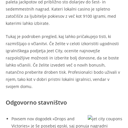
paleta jackpotov od približno sto dolarjev do šest- in
sedemmestnih nagrad. Kateri lokalni casino je spletno
zatočišče za ljubitelje pokiesov z več kot 9100 igrami, med
katerimi lahko izbirate.
Tukaj je podroben pregled, kaj lahko pričakujejo tisti, ki
razmišljajo o včlanitvi. Če želite v celoti izkoristiti ugodnosti
igralniškega podjetja Jeet City, ocenite najnovejše
razpoložljive možnosti in izberite bolj donosne, da se boste
lahko včlanili. Če želite izvedeti več o novih bonusih,
natančno preberite droben tisk. Profesionalci bodo uživali v
njem, tako kot v dobri pristni lokalni igralnici, vendar v
svojem domu.
Odgovorno stavništvo
Povsem nov dogodek »Drops and
Victories« je še posebej epski, saj ponuja nagradni