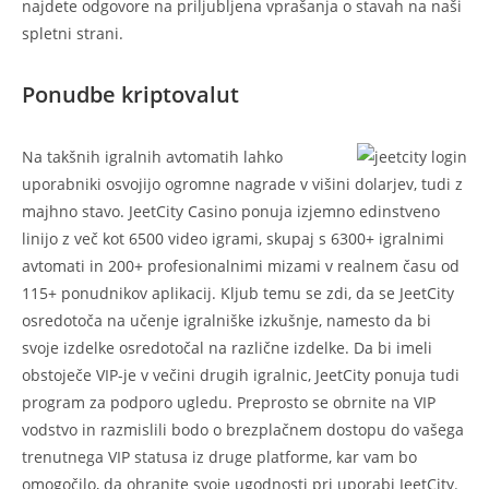
najdete odgovore na priljubljena vprašanja o stavah na naši
spletni strani.
Ponudbe kriptovalut
Na takšnih igralnih avtomatih lahko
uporabniki osvojijo ogromne nagrade v višini dolarjev, tudi z
majhno stavo. JeetCity Casino ponuja izjemno edinstveno
linijo z več kot 6500 video igrami, skupaj s 6300+ igralnimi
avtomati in 200+ profesionalnimi mizami v realnem času od
115+ ponudnikov aplikacij. Kljub temu se zdi, da se JeetCity
osredotoča na učenje igralniške izkušnje, namesto da bi
svoje izdelke osredotočal na različne izdelke. Da bi imeli
obstoječe VIP-je v večini drugih igralnic, JeetCity ponuja tudi
program za podporo ugledu. Preprosto se obrnite na VIP
vodstvo in razmislili bodo o brezplačnem dostopu do vašega
trenutnega VIP statusa iz druge platforme, kar vam bo
omogočilo, da ohranite svoje ugodnosti pri uporabi JeetCity.