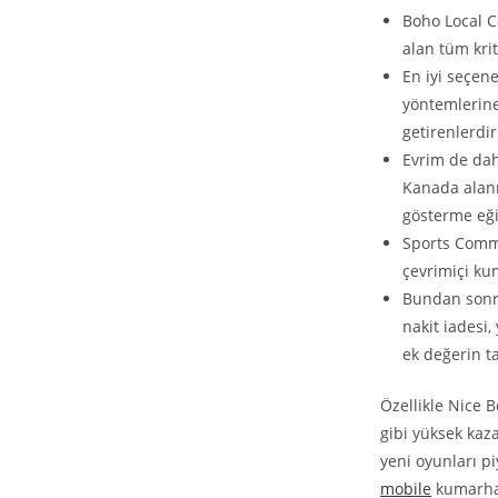
Boho Local C
alan tüm krit
En iyi seçene
yöntemlerine
getirenlerdir
Evrim de dah
Kanada alanı
gösterme eği
Sports Commu
çevrimiçi ku
Bundan sonra
nakit iadesi,
ek değerin ta
Özellikle Nice 
gibi yüksek kazan
yeni oyunları p
mobile
kumarhan