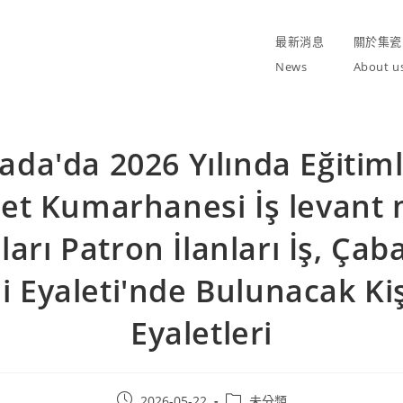
最新消息
關於集瓷
News
About u
da'da 2026 Yılında Eğitiml
net Kumarhanesi İş levant 
nları Patron İlanları İş, Çaba
 Eyaleti'nde Bulunacak Kiş
Eyaletleri
Post
Post
2026-05-22
未分類