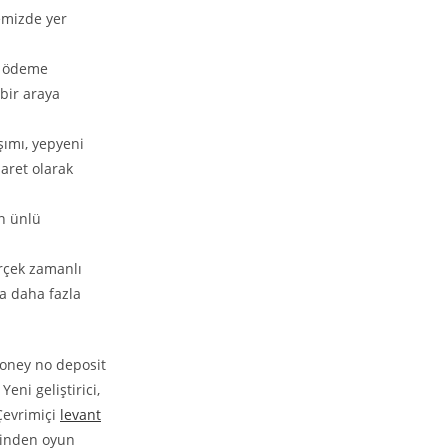
emizde yer
ın ödeme
bir araya
şımı, yepyeni
aret olarak
n ünlü
rçek zamanlı
la daha fazla
Yeni geliştirici,
Çevrimiçi
levant
rinden oyun