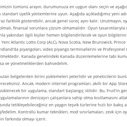
rimizin tümünü arayın, durumunuza en uygun olanı seçin ve aşağıda
n standart üyelik yöntemlerine uyun. Aşağıda açıkladığımız yeni adım
raz farklılık gösterebilir, ancak genel süreç aynı kalır. Unutmayın,
olmalı, finansal sorunlara çözüm olmamalıdır. Oyun tasarımlarıyla i
a yakından ilgili kişiler hemen bilgilendirilecek ve oyun bilgilerini
. Yeni Atlantic Lotto Corp (ALC), Nova Scotia, New Brunswick, Princ
ndland'da piyangoları, video piyango terminallerini ve Profesyonel 
etmektedir. Kanada genelindeki Kanada düzenlemelerine tabi kumar
asa ve yönetmeliklerden bahsedelim.
lan belgelerden birini yüklemeleri yeterlidir ve yöneticilerin bunl
receksiniz. Ancak, modern internet programları, akıllı bir App Store
üklenecek bir uygulama, standart başlangıç ​​stilidir. Bu, Fruit'in ge
gulamalarının denizaşırı çalışanlara sahip olma kısıtlamasını atlat
ında tetikleyebileceğiniz en yaygın teşvik türlerine hızlı bir bakış 
şfedelim. Kontrollü kumar teknikleri, mod sınırlamaları, zevk için 
nin farkında olmayı içerir.