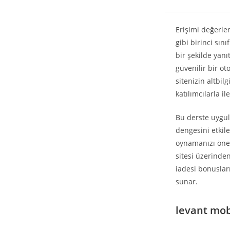
Erişimi değerle
gibi birinci sını
bir şekilde yanı
güvenilir bir o
sitenizin altbi
katılımcılarla i
Bu derste uygul
dengesini etkile
oynamanızı öner
sitesi üzerinde
iadesi bonusları
sunar.
levant mob