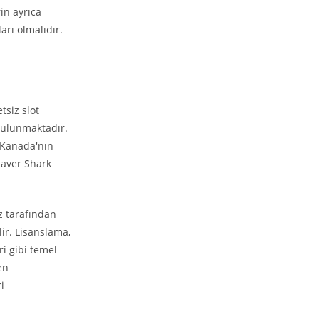
in ayrıca
arı olmalıdır.
tsiz slot
 bulunmaktadır.
 Kanada'nın
haver Shark
z tarafından
lir. Lisanslama,
i gibi temel
en
i