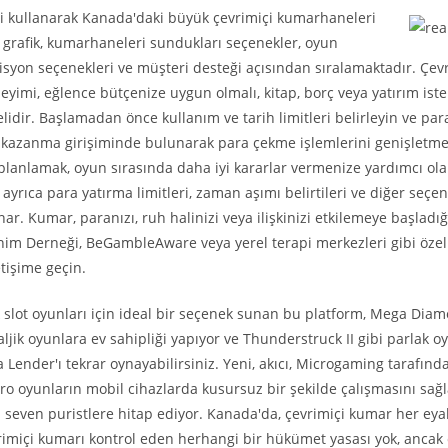
ği kullanarak Kanada'daki büyük çevrimiçi kumarhaneleri
bu grafik, kumarhaneleri sundukları seçenekler, oyun
misyon seçenekleri ve müşteri desteği açısından sıralamaktadır. Çev
imi, eğlence bütçenize uygun olmalı, kitap, borç veya yatırım istek
idir. Başlamadan önce kullanım ve tarih limitleri belirleyin ve par
 kazanma girişiminde bulunarak para çekme işlemlerini genişletme
 planlamak, oyun sırasında daha iyi kararlar vermenize yardımcı olab
r ayrıca para yatırma limitleri, zaman aşımı belirtileri ve diğer seçen
ar. Kumar, paranızı, ruh halinizi veya ilişkinizi etkilemeye başlad
nim Derneği, BeGambleAware veya yerel terapi merkezleri gibi özel
etişime geçin.
ik slot oyunları için ideal bir seçenek sunan bu platform, Mega Diam
ljik oyunlara ev sahipliği yapıyor ve Thunderstruck II gibi parlak o
 Lender'ı tekrar oynayabilirsiniz. Yeni, akıcı, Microgaming tarafında
ro oyunların mobil cihazlarda kusursuz bir şekilde çalışmasını sağl
 seven puristlere hitap ediyor. Kanada'da, çevrimiçi kumar her eya
vrimiçi kumarı kontrol eden herhangi bir hükümet yasası yok, ancak