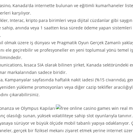
asino, Kanada'da internette bulunan ve eğitimli kumarhaneler list
erleri karşılıyor.
kler, Interac, kripto para birimleri veya dijital cüzdanlar gibi sayg
 sahip, anında veya 1 saatten kısa sürede ödeme yapan sistemleri 
.
il olmak üzere iş dünyası ve Pragmatik Oyun Gerçek Zamanlı yakla
nı ele geçirebilir ve profesyoneller en yeni toplumsal yönü temel iş
limindedir.
nications, kısaca SIA olarak bilinen şirket, Kanada sektöründeki e
mar markalarından sadece biridir.
, Kampanyalar sayfasında haftalık nakit iadesi (%15 civarında), ge
 yeniden yükleme promosyonları veya diğer cazip teklifler aracılığıy
dını çıkarabilirsiniz.
Bonanza ve Olympus Kapıları
ç olasılığı sunan, yüksek volatiliteye sahip slot oyunlarıyla tanınır. 
iyasaya sürüyor ve büyük ölçüde mobil tabanlı yapıya odaklanıyor. 
eler, gerçek bir fiziksel mekanı ziyaret etmek yerine internet üze