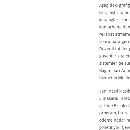
Aşağıdaki grafi
karşılaştırın; 
katalogları, ko
kumarhane deney
rekabet etmemel
sonra para geri
Düzenli tatiller
güvenilir sitele
sistemler de sun
Bağımlıları Ano
hizmetleriyle il
Yeni nesil klas
3 makaralı nosta
şekilde Break da
program, bu ret
ödeme hatlarını
yönetiliyor. Çe