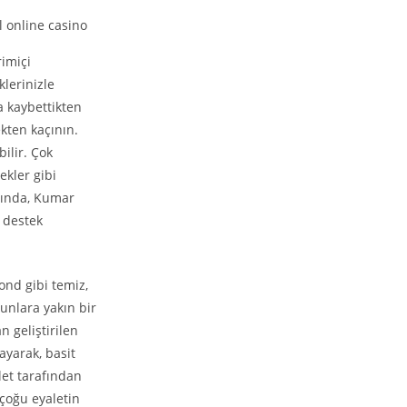
rimiçi
lerinizle
a kaybettikten
kten kaçının.
ilir. Çok
ekler gibi
ığında, Kumar
 destek
ond gibi temiz,
yunlara yakın bir
n geliştirilen
ayarak, basit
let tarafından
 çoğu eyaletin