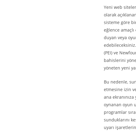
Yeni web sitele
olarak açıklana
sisteme göre bi
eğlence amaçlı 
duyan veya oyunl
edebileceksiniz
(PEI) ve Newfou
bahislerini yön
yöneten yeni y
Bu nedenle, sunu
etmesine izin ve
ana ekranınıza y
oynanan oyun uy
programlar sıras
sunduklarını ke
uyarı işaretleri