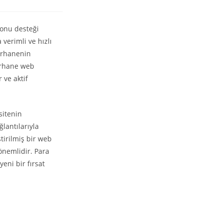
fonu desteği
 verimli ve hızlı
marhanenin
marhane web
 ve aktif
sitenin
lantılarıyla
irilmiş bir web
önemlidir. Para
eni bir fırsat