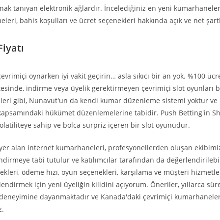
ak tanıyan elektronik ağlardır. İncelediğiniz en yeni kumarhaneler
leri, bahis koşulları ve ücret seçenekleri hakkında açık ve net şartl
iyatı
evrimiçi oynarken iyi vakit geçirin… asla sıkıcı bir an yok. %100 ücre
tesinde, indirme veya üyelik gerektirmeyen çevrimiçi slot oyunları
leri gibi, Nunavut'un da kendi kumar düzenleme sistemi yoktur ve
i kapsamındaki hükümet düzenlemelerine tabidir. Push Betting'in S
latiliteye sahip ve bolca sürpriz içeren bir slot oyunudur.
yer alan internet kumarhaneleri, profesyonellerden oluşan ekibimi
endirmeye tabi tutulur ve katılımcılar tarafından da değerlendirilebi
kleri, ödeme hızı, oyun seçenekleri, karşılama ve müşteri hizmetler
lendirmek için yeni üyeliğin kilidini açıyorum. Öneriler, yıllarca sür
deneyimine dayanmaktadır ve Kanada'daki çevrimiçi kumarhaneler
z.