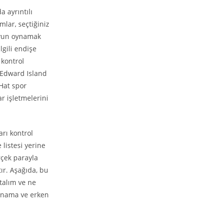
 ayrıntılı
lar, seçtiğiniz
 oyun oynamak
lgili endişe
 kontrol
e Edward Island
Hat spor
 işletmelerini
arı kontrol
 listesi yerine
rçek parayla
ır. Aşağıda, bu
atalım ve ne
oynama ve erken