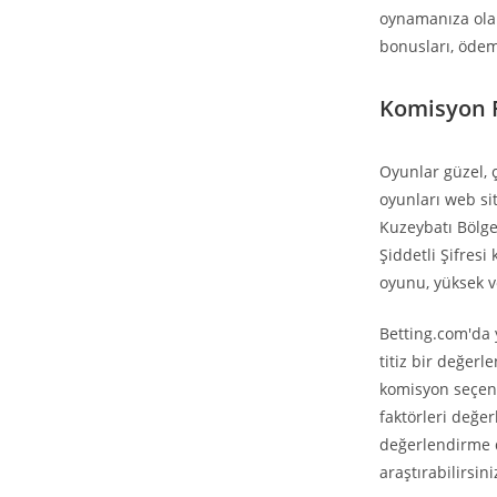
oynamanıza olan
bonusları, ödeme
Komisyon F
Oyunlar güzel, ç
oyunları web si
Kuzeybatı Bölge
Şiddetli Şifres
oyunu, yüksek vo
Betting.com'da 
titiz bir değerl
komisyon seçene
faktörleri değer
değerlendirme 
araştırabilirsini