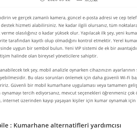
published:
category:
ndirin ve gerçek zamanlı kamera, güncel e-posta adresi ve cep tele
f destek hizmeti alabilirsiniz. Ne kadar ilgili olursanız, tüm noktalara
t verme olasılığınız o kadar yüksek olur. Yapılacak ilk şey, yeni ku
torite tarafından kayıtlı olup olmadığını kontrol etmektir. Yerel ku
lgisinde uygun bir sembol bulun.
Yeni VIP sistemi de ek bir avantajdır
letişim halinde olan bireysel yöneticilere sahiptir.
anabilecek tek şey, mobil analizle oynarken cihazınızın ayarlarının 
yebilmesidir. Bu olası sorunları önlemek için daha güvenli Wi-Fi bağ
iriz. Güvenli bir mobil kumarhane uygulaması veya tamamen gelişt
n oynamayı tercih ediyorsanız, mevcut seçenekleri öğrenmeniz çok 
, internet üzerinden kayıp yaşayan kişiler için kumar oynamak için y
ile : Kumarhane alternatifleri yardımcısı