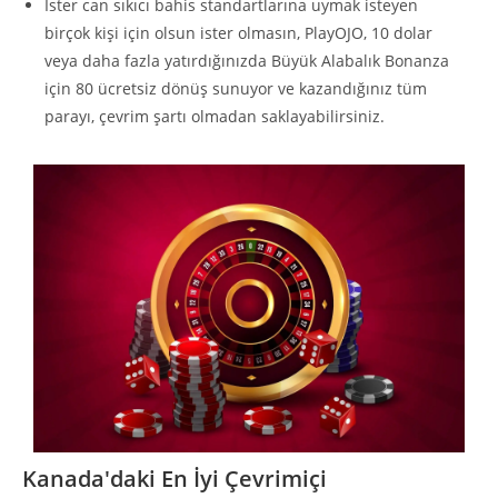
İster can sıkıcı bahis standartlarına uymak isteyen
birçok kişi için olsun ister olmasın, PlayOJO, 10 dolar
veya daha fazla yatırdığınızda Büyük Alabalık Bonanza
için 80 ücretsiz dönüş sunuyor ve kazandığınız tüm
parayı, çevrim şartı olmadan saklayabilirsiniz.
Kanada'daki En İyi Çevrimiçi