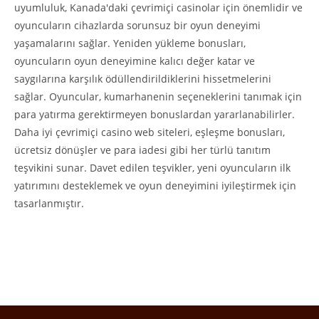
uyumluluk, Kanada'daki çevrimiçi casinolar için önemlidir ve
oyuncuların cihazlarda sorunsuz bir oyun deneyimi
yaşamalarını sağlar. Yeniden yükleme bonusları,
oyuncuların oyun deneyimine kalıcı değer katar ve
saygılarına karşılık ödüllendirildiklerini hissetmelerini
sağlar. Oyuncular, kumarhanenin seçeneklerini tanımak için
para yatırma gerektirmeyen bonuslardan yararlanabilirler.
Daha iyi çevrimiçi casino web siteleri, eşleşme bonusları,
ücretsiz dönüşler ve para iadesi gibi her türlü tanıtım
teşvikini sunar. Davet edilen teşvikler, yeni oyuncuların ilk
yatırımını desteklemek ve oyun deneyimini iyileştirmek için
tasarlanmıştır.