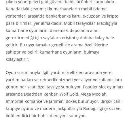
çıkma yönergeleri gibi güvenli bahis ürünleri sunmalıdır.
Kanada'daki çevrimiçi kumarhanelerin mobil ödeme
yöntemleri arasında banka/banka kartı, e-cüzdan ve kripto
para birimleri yer almaktadır. Mobil tarayıcılar aracılığıyla
kumarhane oyunlarını denemek, depolama alanı
gerektirmediği için sayfalara erişimi çok daha kolay hale
getirir.
Bu uygulamalar genellikle arama özelliklerine
sahiptir ve belirli kumarhane oyunlarını bulmayı
kolaylaştırır.
Oyun sorunlarıyla ilgili yardım özellikleri arasında yerel
yardım hatları ve rehberlik hizmeti yer alıyor ve kullanıcılara
günün her saati özel tavsiye sunuluyor. Popüler slot oyunları
arasında Dead'den Rehber, Wolf Gold, Mega Moolah,
Immortal Romance ve Jammin' Boxes bulunuyor. Birçok canlı
krupiye oyunu ve modern jackpotlarıyla Bodog, ilgi çekici ve
ödüllendirici bir bahis deneyimi sunuyor.