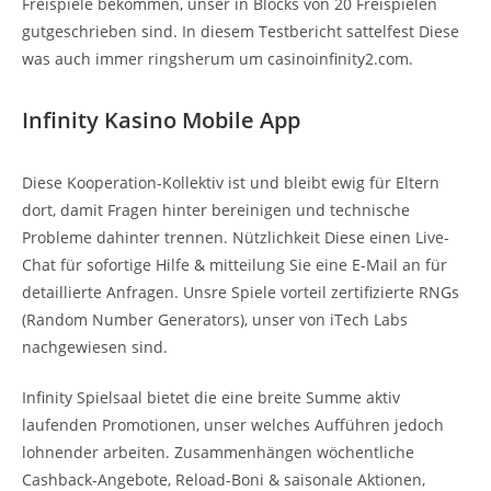
Freispiele bekommen, unser in Blocks von 20 Freispielen
gutgeschrieben sind. In diesem Testbericht sattelfest Diese
was auch immer ringsherum um casinoinfinity2.com.
Infinity Kasino Mobile App
Diese Kooperation-Kollektiv ist und bleibt ewig für Eltern
dort, damit Fragen hinter bereinigen und technische
Probleme dahinter trennen. Nützlichkeit Diese einen Live-
Chat für sofortige Hilfe & mitteilung Sie eine E-Mail an für
detaillierte Anfragen. Unsre Spiele vorteil zertifizierte RNGs
(Random Number Generators), unser von iTech Labs
nachgewiesen sind.
Infinity Spielsaal bietet die eine breite Summe aktiv
laufenden Promotionen, unser welches Aufführen jedoch
lohnender arbeiten. Zusammenhängen wöchentliche
Cashback-Angebote, Reload-Boni & saisonale Aktionen,