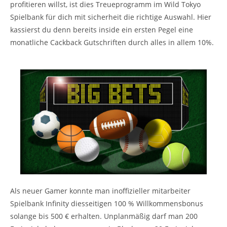
profitieren willst, ist dies Treueprogramm im Wild Tokyo
Spielbank für dich mit sicherheit die richtige Auswahl. Hier
kassierst du denn bereits inside ein ersten Pegel eine
monatliche Cackback Gutschriften durch alles in allem 10%.
Als neuer Gamer konnte man inoffizieller mitarbeiter
Spielbank Infinity diesseitigen 100 % Willkommensbonus
solange bis 500 € erhalten. Unplanmäßig darf man 200