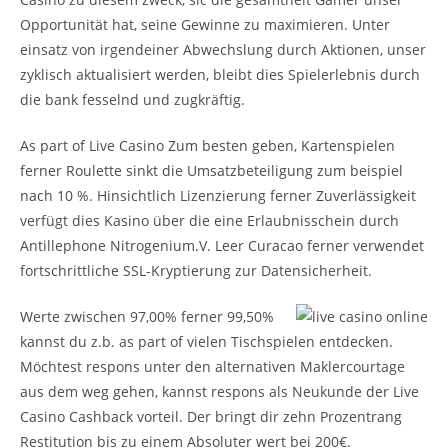
Opportunität hat, seine Gewinne zu maximieren. Unter
einsatz von irgendeiner Abwechslung durch Aktionen, unser
zyklisch aktualisiert werden, bleibt dies Spielerlebnis durch
die bank fesselnd und zugkräftig.
As part of Live Casino Zum besten geben, Kartenspielen
ferner Roulette sinkt die Umsatzbeteiligung zum beispiel
nach 10 %. Hinsichtlich Lizenzierung ferner Zuverlässigkeit
verfügt dies Kasino über die eine Erlaubnisschein durch
Antillephone Nitrogenium.V. Leer Curacao ferner verwendet
fortschrittliche SSL-Kryptierung zur Datensicherheit.
Werte zwischen 97,00% ferner 99,50%
kannst du z.b. as part of vielen Tischspielen entdecken.
Möchtest respons unter den alternativen Maklercourtage
aus dem weg gehen, kannst respons als Neukunde der Live
Casino Cashback vorteil. Der bringt dir zehn Prozentrang
Restitution bis zu einem Absoluter wert bei 200€.