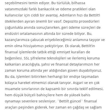
seçebilmesini temin ediyor. Bu türlülük, bilhassa
vatanımızdaki farklı bankacılık ve ödeme pratikleri olan
kullanıcılar için ciddi bir avantaj. Adımların hızı da Bettilt’i
ötekilerden ayıran önemli bir vasıf. Depozito prosedürleri
çoğunlukla anında sonuçlanırken, geri ödeme süreçleri de
endüstri ortalamasının altında bir sürede bitiyor. Bu,
kazançlarımıza çabucak erişebileceğimiz anlamına taşıyor ve
emin olma hissiyatımızı pekiştiriyor. Ek olarak, Bettilt’in
finansal işlemlerde tatbik ettiği emniyet kuralları de
beğenilesi. SSL şifreleme teknolojileri ve ilerlemiş koruma
kalkanları aracılığıyla, şahsi ve finansal detaylarımızın her
zaman koruma altında yer aldığından güven duyabiliyoruz.
Bu da, işlemleri bitirirken herhangi bir endişe taşımadan
kolayca hareket etmemizi olanak tanıyor. Asgari ve en çok
muamele sınırlarının de kapsamlı bir sınırda teklif edilmesi,
hem düşük bütçeli bahisçilere hem de yüksek bahis
oynamayı sevenlere sesleniyor. `Bettilt güncel` finansal
araçları peşinden giderek, her zaman en çağdaş ve sağlam