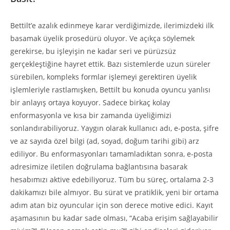
Bettilt’e azalık edinmeye karar verdiğimizde, ilerimizdeki ilk
basamak üyelik prosedürü oluyor. Ve açıkça söylemek
gerekirse, bu işleyişin ne kadar seri ve pürüzsüz
gerçekleştiğine hayret ettik. Bazı sistemlerde uzun süreler
sürebilen, kompleks formlar işlemeyi gerektiren üyelik
işlemleriyle rastlamışken, Bettilt bu konuda oyuncu yanlısı
bir anlayış ortaya koyuyor. Sadece birkaç kolay
enformasyonla ve kısa bir zamanda üyeliğimizi
sonlandırabiliyoruz. Yaygın olarak kullanıcı adı, e-posta, şifre
ve az sayıda özel bilgi (ad, soyad, doğum tarihi gibi) arz
ediliyor. Bu enformasyonları tamamladıktan sonra, e-posta
adresimize iletilen doğrulama bağlantısına basarak
hesabımızı aktive edebiliyoruz. Tüm bu süreç, ortalama 2-3
dakikamızı bile almıyor. Bu sürat ve pratiklik, yeni bir ortama
adım atan biz oyuncular için son derece motive edici. Kayıt
aşamasının bu kadar sade olması, “Acaba erişim sağlayabilir