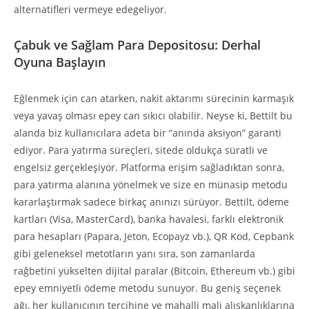
alternatifleri vermeye edegeliyor.
Çabuk ve Sağlam Para Depositosu: Derhal
Oyuna Başlayın
Eğlenmek için can atarken, nakit aktarımı sürecinin karmaşık
veya yavaş olması epey can sıkıcı olabilir. Neyse ki, Bettilt bu
alanda biz kullanıcılara adeta bir “anında aksiyon” garanti
ediyor. Para yatırma süreçleri, sitede oldukça süratli ve
engelsiz gerçekleşiyor. Platforma erişim sağladıktan sonra,
para yatırma alanına yönelmek ve size en münasip metodu
kararlaştırmak sadece birkaç anınızı sürüyor. Bettilt, ödeme
kartları (Visa, MasterCard), banka havalesi, farklı elektronik
para hesapları (Papara, Jeton, Ecopayz vb.), QR Kod, Cepbank
gibi geleneksel metotların yanı sıra, son zamanlarda
rağbetini yükselten dijital paralar (Bitcoin, Ethereum vb.) gibi
epey emniyetli ödeme metodu sunuyor. Bu geniş seçenek
ağı, her kullanıcının tercihine ve mahalli mali alışkanlıklarına