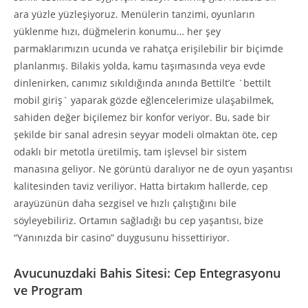
ara yüzle yüzleşiyoruz. Menülerin tanzimi, oyunların
yüklenme hızı, düğmelerin konumu… her şey
parmaklarımızın ucunda ve rahatça erişilebilir bir biçimde
planlanmış. Bilakis yolda, kamu taşımasında veya evde
dinlenirken, canımız sıkıldığında anında Bettilt’e `bettilt
mobil giriş` yaparak gözde eğlencelerimize ulaşabilmek,
sahiden değer biçilemez bir konfor veriyor. Bu, sade bir
şekilde bir sanal adresin seyyar modeli olmaktan öte, cep
odaklı bir metotla üretilmiş, tam işlevsel bir sistem
manasına geliyor. Ne görüntü daralıyor ne de oyun yaşantısı
kalitesinden taviz veriliyor. Hatta birtakım hallerde, cep
arayüzünün daha sezgisel ve hızlı çalıştığını bile
söyleyebiliriz. Ortamın sağladığı bu cep yaşantısı, bize
“Yanınızda bir casino” duygusunu hissettiriyor.
Avucunuzdaki Bahis Sitesi: Cep Entegrasyonu
ve Program