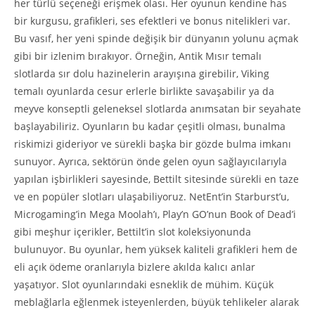
her türlü seçeneği erişmek olası. Her oyunun kendine has
bir kurgusu, grafikleri, ses efektleri ve bonus nitelikleri var.
Bu vasıf, her yeni spinde değişik bir dünyanın yolunu açmak
gibi bir izlenim bırakıyor. Örneğin, Antik Mısır temalı
slotlarda sır dolu hazinelerin arayışına girebilir, Viking
temalı oyunlarda cesur erlerle birlikte savaşabilir ya da
meyve konseptli geleneksel slotlarda anımsatan bir seyahate
başlayabiliriz. Oyunların bu kadar çeşitli olması, bunalma
riskimizi gideriyor ve sürekli başka bir gözde bulma imkanı
sunuyor. Ayrıca, sektörün önde gelen oyun sağlayıcılarıyla
yapılan işbirlikleri sayesinde, Bettilt sitesinde sürekli en taze
ve en popüler slotları ulaşabiliyoruz. NetEnt’in Starburst’u,
Microgaming’in Mega Moolah’ı, Play’n GO’nun Book of Dead’i
gibi meşhur içerikler, Bettilt’in slot koleksiyonunda
bulunuyor. Bu oyunlar, hem yüksek kaliteli grafikleri hem de
eli açık ödeme oranlarıyla bizlere akılda kalıcı anlar
yaşatıyor. Slot oyunlarındaki esneklik de mühim. Küçük
meblağlarla eğlenmek isteyenlerden, büyük tehlikeler alarak