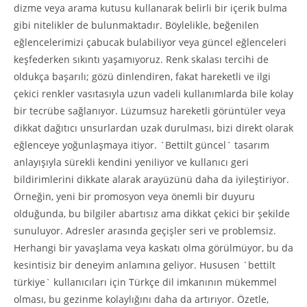
dizme veya arama kutusu kullanarak belirli bir içerik bulma
gibi nitelikler de bulunmaktadır. Böylelikle, beğenilen
eğlencelerimizi çabucak bulabiliyor veya güncel eğlenceleri
keşfederken sıkıntı yaşamıyoruz. Renk skalası tercihi de
oldukça başarılı; gözü dinlendiren, fakat hareketli ve ilgi
çekici renkler vasıtasıyla uzun vadeli kullanımlarda bile kolay
bir tecrübe sağlanıyor. Lüzumsuz hareketli görüntüler veya
dikkat dağıtıcı unsurlardan uzak durulması, bizi direkt olarak
eğlenceye yoğunlaşmaya itiyor. `Bettilt güncel` tasarım
anlayışıyla sürekli kendini yeniliyor ve kullanıcı geri
bildirimlerini dikkate alarak arayüzünü daha da iyileştiriyor.
Örneğin, yeni bir promosyon veya önemli bir duyuru
olduğunda, bu bilgiler abartısız ama dikkat çekici bir şekilde
sunuluyor. Adresler arasında geçişler seri ve problemsiz.
Herhangi bir yavaşlama veya kaskatı olma görülmüyor, bu da
kesintisiz bir deneyim anlamına geliyor. Hususen `bettilt
türkiye` kullanıcıları için Türkçe dil imkanının mükemmel
olması, bu gezinme kolaylığını daha da artırıyor. Özetle,