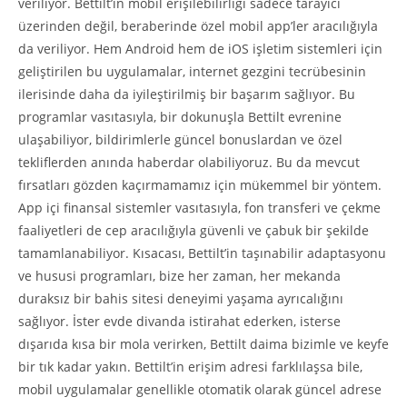
veriliyor. Bettilt’in mobil erişilebilirliği sadece tarayıcı
üzerinden değil, beraberinde özel mobil app’ler aracılığıyla
da veriliyor. Hem Android hem de iOS işletim sistemleri için
geliştirilen bu uygulamalar, internet gezgini tecrübesinin
ilerisinde daha da iyileştirilmiş bir başarım sağlıyor. Bu
programlar vasıtasıyla, bir dokunuşla Bettilt evrenine
ulaşabiliyor, bildirimlerle güncel bonuslardan ve özel
tekliflerden anında haberdar olabiliyoruz. Bu da mevcut
fırsatları gözden kaçırmamamız için mükemmel bir yöntem.
App içi finansal sistemler vasıtasıyla, fon transferi ve çekme
faaliyetleri de cep aracılığıyla güvenli ve çabuk bir şekilde
tamamlanabiliyor. Kısacası, Bettilt’in taşınabilir adaptasyonu
ve hususi programları, bize her zaman, her mekanda
duraksız bir bahis sitesi deneyimi yaşama ayrıcalığını
sağlıyor. İster evde divanda istirahat ederken, isterse
dışarıda kısa bir mola verirken, Bettilt daima bizimle ve keyfe
bir tık kadar yakın. Bettilt’in erişim adresi farklılaşsa bile,
mobil uygulamalar genellikle otomatik olarak güncel adrese