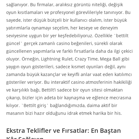
sağlanıyor. Bu firmalar, aralıksız görüntü niteliği, değişik
oyun kısıtlamaları ve profesyonel görevlileriyle tanınıyor. Bu
sayede, ister düşük bütçeli bir kullanıcı olalım, ister büyük
yatırımlarla oynamayı seçelim, her keseye ve deneyim
seviyesine uygun bir yer keşfedebiliyoruz. Özellikle `bettilt
güncel` gerçek zamanlı casino beğenileri, sürekli olarak
güncellenen yapımlarla ve farklı fırsatlarla daha da ilgi çekici
oluyor. Örneğin, Lightning Rulet, Crazy Time, Mega Ball gibi
yaygın oyun gösterileri, sadece kısmet oyunları değil, aynı
zamanda büyük kazançlar ve keyifli anlar vaat eden katılımcı
gösteriler veriyor. Bu interaktif casino atmosferinin hakikiliği
ve karşılıklı bağı, Bettilt’i sadece bir oyun sitesi olmaktan
çıkarıp, bizler için adeta bir kaynaşma ve eğlence mecrasına
kılıyor. `Bettilt giriş` bağlandığımızda, daima aktif bir
masanın bizi hazır olduğunu idrak etmek harika bir his.
Ekstra Teklifler ve Fırsatlar: En Baştan