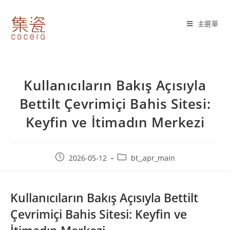
Skip
to
主選單
content
Kullanıcıların Bakış Açısıyla
Bettilt Çevrimiçi Bahis Sitesi:
Keyfin ve İtimadın Merkezi
Post
Post
2026-05-12
bt_,apr_main
published:
category:
Kullanıcıların Bakış Açısıyla Bettilt
Çevrimiçi Bahis Sitesi: Keyfin ve