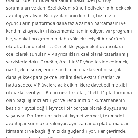
oranlar, özel turnuvalara katılım hakkı, özel portföy
sorumluları ve dahi özel doğum günü hediyeleri gibi pek çok
avantaj yer alıyor. Bu uygulamanın kendisi, bizim gibi
oyuncuların platformda daha fazla zaman harcamasını ve
kendimizi ayrıcalıklı hissetmemizi temin ediyor. VIP programı
ise, sadakat programının daha yüksek seviyeli bir sürümü
olarak adlandırabiliriz. Genellikle yoğun aktif oyunculara
özel olarak sunulan VIP ayrıcalıkları, özel olarak tasarlanmış
servislerle dolu. Örneğin, özel bir VIP yöneticisine edinmek,
nakit çekim süreçlerinde önde olma hakkı verilmesi, çok
daha yüksek para çekme üst limitleri, ekstra fırsatlar ve
hatta sadece VIP üyelere açık etkinliklere davet edilme gibi
olanaklar veriliyor. Bu bu nevi fırsatlar, `bettilt` platformuna
olan bağlılığımızı artırıyor ve kendimizi bir kumarhanenin
basit bir üyesi değil, kıymetli bir parçası olarak duygusunu
yaşatıyor. Platformun sadakati kıymet vermesi, tek maddi
avantajlar sunmakla kalmıyor, aynı zamanda platforma olan
itimatımızı ve bağlılığımızı da güçlendiriyor. Her çevrimde,