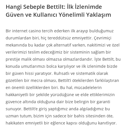
Hangi Sebeple Bettilt: İlk İzlenimde
Güven ve Kullanıcı Yönelimli Yaklaşım
Bir internet casino tercih ederken ilk arayıp bulduğumuz
durumlardan biri, hiç tereddütsüz emniyettir. Çevrimiçi
mekanında bu kadar çok alternatif varken, nakitimizi ve özel
verilerimizi teslim edeceğimiz bir sisteminin sağlam bir
prestije malik olması olmazsa olmazlardandır. İşte Bettilt, bu
konuda umutlarımızı bolca karşılıyor ve ilk izlenimde bizde
bir güven hissi yaratıyor. Ruhsatlı ve sistematik olarak
gözetilen bir mecra olması, Bettilt’i ötekilerden farklılaştıran
en önemli özelliklerden biri. Bu hal, mücadelelerin
hakkaniyetli bir şekilde yürüdüğüne ve elde ettiklerimizin
güvence altında olduğuna dair bize belirgin bir garanti
sunuyor. Bettilt’e giriş yaptığımız anda algıladığımız bu
uzman tutum, bizim için sadece bir bahis sitesinden öte,
hakikaten emniyetli bir eğlence kapısı olduğunu kanıtlıyor.