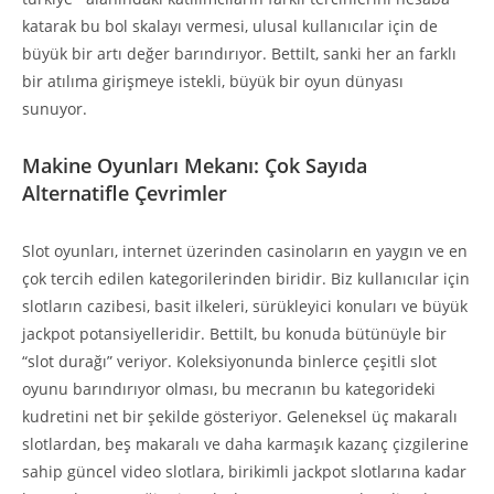
katarak bu bol skalayı vermesi, ulusal kullanıcılar için de
büyük bir artı değer barındırıyor. Bettilt, sanki her an farklı
bir atılıma girişmeye istekli, büyük bir oyun dünyası
sunuyor.
Makine Oyunları Mekanı: Çok Sayıda
Alternatifle Çevrimler
Slot oyunları, internet üzerinden casinoların en yaygın ve en
çok tercih edilen kategorilerinden biridir. Biz kullanıcılar için
slotların cazibesi, basit ilkeleri, sürükleyici konuları ve büyük
jackpot potansiyelleridir. Bettilt, bu konuda bütünüyle bir
“slot durağı” veriyor. Koleksiyonunda binlerce çeşitli slot
oyunu barındırıyor olması, bu mecranın bu kategorideki
kudretini net bir şekilde gösteriyor. Geleneksel üç makaralı
slotlardan, beş makaralı ve daha karmaşık kazanç çizgilerine
sahip güncel video slotlara, birikimli jackpot slotlarına kadar