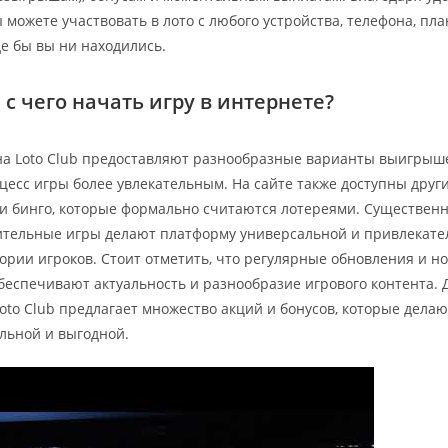
 можете участвовать в лото с любого устройства, телефона, пл
е бы вы ни находились.
 с чего начать игру в интернете?
на Loto Club предоставляют разнообразные варианты выигрыш
оцесс игры более увлекательным. На сайте также доступны друг
о и бинго, которые формально считаются лотереями. Существен
нительные игры делают платформу универсальной и привлекате
ории игроков. Стоит отметить, что регулярные обновления и н
беспечивают актуальность и разнообразие игрового контента.
oto Club предлагает множество акций и бонусов, которые дела
ельной и выгодной.