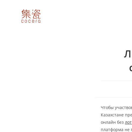
Skip
to
content
Л
Чтобы участво
Казахстане пре
онлайн без
лот
платформа не 