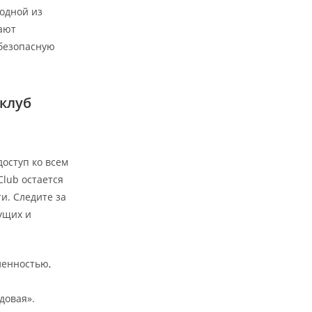
 одной из
ают
 безопасную
 клуб
оступ ко всем
lub остается
и. Следите за
кущих и
ленностью,
довая».