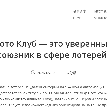
最新消息
關於集瓷
News
About u
ото Клуб — это уверенн
союзник в сфере лотерей
Post
Post
2026-05-17
未分類
published:
category:
вать в лотерее на удаленном терминале — нужна авторизация. 
дставляет собой тихую и понятную альтернативу для тех (кто ж
о клуб кокшетау
лишнего шума), навязчивых баннеров и сложны
гарантирует невозможного (однако ориентирована на ясные пра