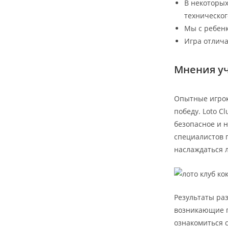
В некоторы
техническог
Мы с ребенк
Игра отлич
Мнения уч
Опытные игрок
победу. Loto C
безопасное и н
специалистов 
наслаждаться 
Результаты ра
возникающие п
ознакомиться 