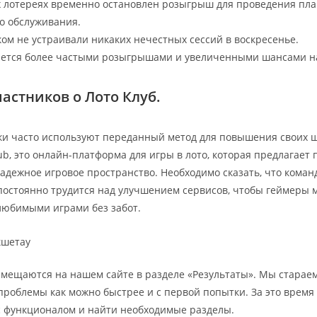
х лотереях временно остановлен розыгрыш для проведения пла
о обслуживания.
ом не устраивали никаких нечестных сессий в воскресенье.
ается более частыми розыгрышами и увеличенными шансами н
астников о Лото Клуб.
и часто используют переданный метод для повышения своих 
lub, это онлайн-платформа для игры в лото, которая предлагает
адежное игровое пространство. Необходимо сказать, что коман
постоянно трудится над улучшением сервисов, чтобы геймеры 
любимыми играми без забот.
змещаются на нашем сайте в разделе «Результаты». Мы старае
роблемы как можно быстрее и с первой попытки. За это время
с функционалом и найти необходимые разделы.