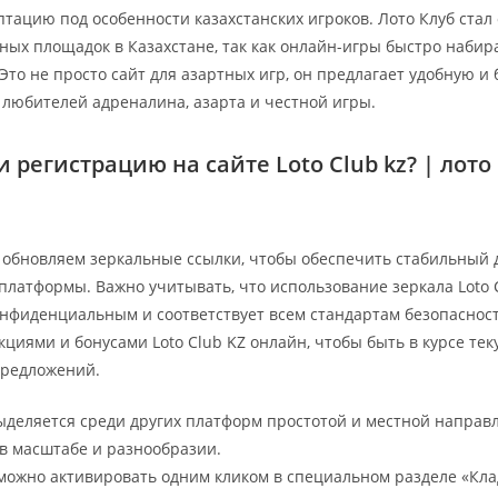
птацию под особенности казахстанских игроков.
Лото Клуб стал
ных площадок в Казахстане, так как онлайн-игры быстро набир
Это не просто сайт для азартных игр, он предлагает удобную и
 любителей адреналина, азарта и честной игры.
 регистрацию на сайте Loto Club kz? | лото
обновляем зеркальные ссылки, чтобы обеспечить стабильный д
платформы. Важно учитывать, что использование зеркала Loto C
нфиденциальным и соответствует всем стандартам безопасност
циями и бонусами Loto Club KZ онлайн, чтобы быть в курсе те
предложений.
ыделяется среди других платформ простотой и местной направ
 в масштабе и разнообразии.
можно активировать одним кликом в специальном разделе «Кла