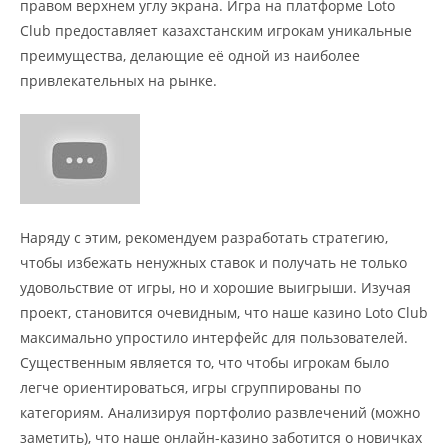
правом верхнем углу экрана. Игра на платформе Loto
Club предоставляет казахстанским игрокам уникальные
преимущества, делающие её одной из наиболее
привлекательных на рынке.
Наряду с этим, рекомендуем разработать стратегию,
чтобы избежать ненужных ставок и получать не только
удовольствие от игры, но и хорошие выигрыши. Изучая
проект, становится очевидным, что наше казино Loto Club
максимально упростило интерфейс для пользователей.
Существенным является то, что чтобы игрокам было
легче ориентироваться, игры сгруппированы по
категориям. Анализируя портфолио развлечений (можно
заметить), что наше онлайн-казино заботится о новичках