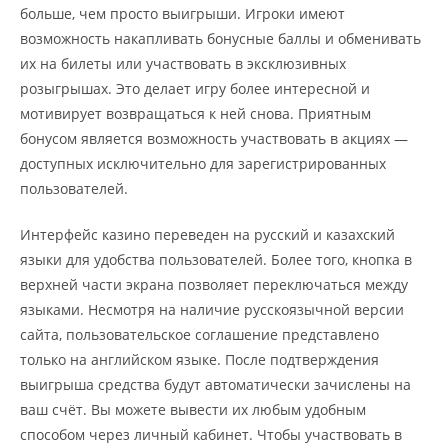
больше, чем просто выигрыши. Игроки имеют
возможность накапливать бонусные баллы и обменивать
их на билеты или участвовать в эксклюзивных
розыгрышах. Это делает игру более интересной и
мотивирует возвращаться к ней снова. Приятным
бонусом является возможность участвовать в акциях —
доступных исключительно для зарегистрированных
пользователей.
Интерфейс казино переведен на русский и казахский
языки для удобства пользователей. Более того, кнопка в
верхней части экрана позволяет переключаться между
языками. Несмотря на наличие русскоязычной версии
сайта, пользовательское соглашение представлено
только на английском языке. После подтверждения
выигрыша средства будут автоматически зачислены на
ваш счёт. Вы можете вывести их любым удобным
способом через личный кабинет. Чтобы участвовать в