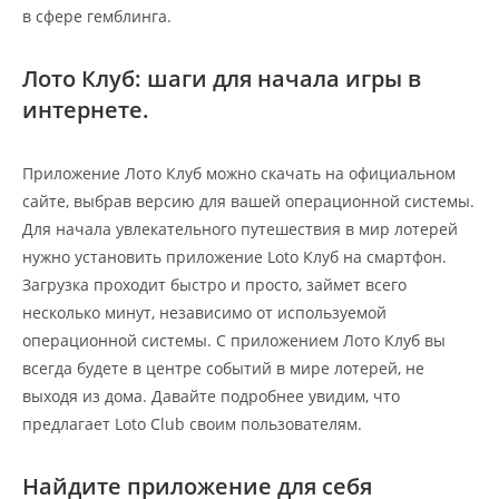
в сфере гемблинга.
Лото Клуб: шаги для начала игры в
интернете.
Приложение Лото Клуб можно скачать на официальном
сайте, выбрав версию для вашей операционной системы.
Для начала увлекательного путешествия в мир лотерей
нужно установить приложение Loto Клуб на смартфон.
Загрузка проходит быстро и просто, займет всего
несколько минут, независимо от используемой
операционной системы. С приложением Лото Клуб вы
всегда будете в центре событий в мире лотерей, не
выходя из дома. Давайте подробнее увидим, что
предлагает Loto Club своим пользователям.
Найдите приложение для себя