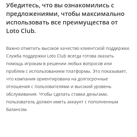
Убедитесь, что вы ознакомились с
предложениями, чтобы максимально
использовать все преимущества от
Loto Club.
Важно отметить высокое качество клиентской поддержки.
Служба поддержки Loto Club всегда готова оказать
помощь игрокам в решении любых вопросов или
проблем с использованием платформы. Это показывает,
что компания ориентирована на долгосрочные
отношения с пользователями и высокий уровень
обслуживания. Чтобы сделать ставки деньгами,
пользователь должен иметь аккаунт с пополненным
балансом.