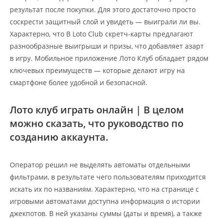
результат после покупки. Для этого достаточно просто
соскрести защитный слой и увидеть — выиграли ли вы.
Характерно, что В Loto Club скретч-карты предлагают
разнообразные выигрыши и призы, что добавляет азарт
в игру.
Мобильное приложение Лото Клуб обладает рядом
ключевых преимуществ — которые делают игру на
смартфоне более удобной и безопасной.
Лото клуб играть онлайн | В целом
можно сказать, что руководство по
созданию аккаунта.
Оператор решил не выделять автоматы отдельными
фильтрами, в результате чего пользователям приходится
искать их по названиям. Характерно, что на странице с
игровыми автоматами доступна информация о истории
джекпотов. В ней указаны суммы (даты и время), а также