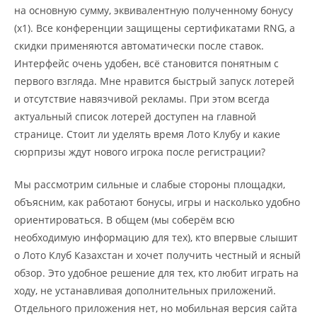
на основную сумму, эквивалентную полученному бонусу
(х1). Все конференции защищены сертификатами RNG, а
скидки применяются автоматически после ставок.
Интерфейс очень удобен, всё становится понятным с
первого взгляда. Мне нравится быстрый запуск лотерей
и отсутствие навязчивой рекламы. При этом всегда
актуальный список лотерей доступен на главной
странице. Стоит ли уделять время Лото Клубу и какие
сюрпризы ждут нового игрока после регистрации?
Мы рассмотрим сильные и слабые стороны площадки,
объясним, как работают бонусы, игры и насколько удобно
ориентироваться. В общем (мы соберём всю
необходимую информацию для тех), кто впервые слышит
о Лото Клуб Казахстан и хочет получить честный и ясный
обзор. Это удобное решение для тех, кто любит играть на
ходу, не устанавливая дополнительных приложений.
Отдельного приложения нет, но мобильная версия сайта