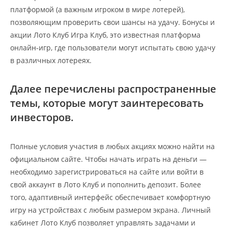
платформой (а важным игроком в мире лотерей),
позволяющим проверить свои шансы на удачу. Бонусы и
акции Лото Клуб Игра Клуб, это известная платформа
онлайн-игр, где пользователи могут испытать свою удачу
в различных лотереях.
Далее перечислены распространенные
темы, которые могут заинтересовать
инвесторов.
Полные условия участия в любых акциях можно найти на
официальном сайте. Чтобы начать играть на деньги —
необходимо зарегистрироваться на сайте или войти в
свой аккаунт в Лото Клуб и пополнить депозит. Более
того, адаптивный интерфейс обеспечивает комфортную
игру на устройствах с любым размером экрана. Личный
кабинет Лото Клуб позволяет управлять задачами и