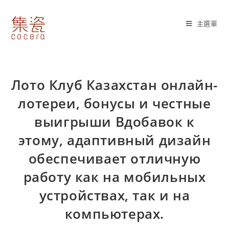
Skip
to
主選單
content
Лото Клуб Казахстан онлайн-
лотереи, бонусы и честные
выигрыши Вдобавок к
этому, адаптивный дизайн
обеспечивает отличную
работу как на мобильных
устройствах, так и на
компьютерах.