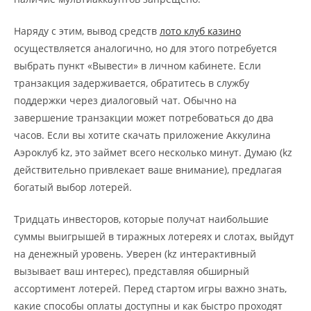
Наряду с этим, вывод средств
лото клуб казино
осуществляется аналогично, но для этого потребуется
выбрать пункт «Вывести» в личном кабинете. Если
транзакция задерживается, обратитесь в службу
поддержки через диалоговый чат. Обычно на
завершение транзакции может потребоваться до два
часов. Если вы хотите скачать приложение Аккулина
Аэроклуб kz, это займет всего несколько минут. Думаю (kz
действительно привлекает ваше внимание), предлагая
богатый выбор лотерей.
Тридцать инвесторов, которые получат наибольшие
суммы выигрышей в тиражных лотереях и слотах, выйдут
на денежный уровень. Уверен (kz интерактивный
вызывает ваш интерес), представляя обширный
ассортимент лотерей. Перед стартом игры важно знать,
какие способы оплаты доступны и как быстро проходят