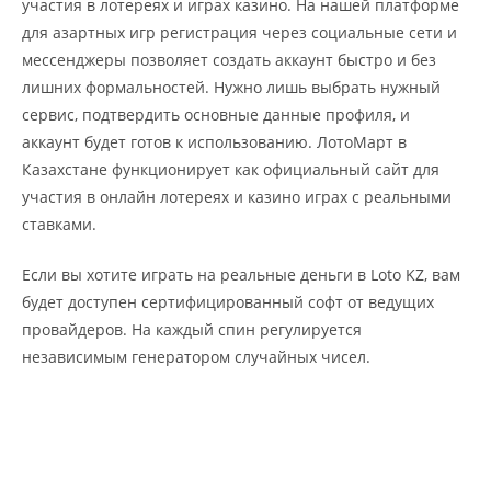
участия в лотереях и играх казино. На нашей платформе
для азартных игр регистрация через социальные сети и
мессенджеры позволяет создать аккаунт быстро и без
лишних формальностей. Нужно лишь выбрать нужный
сервис, подтвердить основные данные профиля, и
аккаунт будет готов к использованию. ЛотоМарт в
Казахстане функционирует как официальный сайт для
участия в онлайн лотереях и казино играх с реальными
ставками.
Если вы хотите играть на реальные деньги в Loto KZ, вам
будет доступен сертифицированный софт от ведущих
провайдеров. На каждый спин регулируется
независимым генератором случайных чисел.