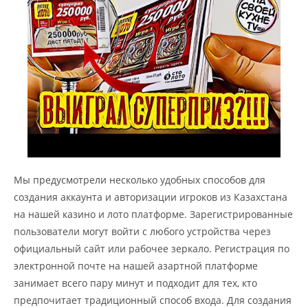
Мы предусмотрели несколько удобных способов для
создания аккаунта и авторизации игроков из Казахстана
на нашей казино и лото платформе. Зарегистрированные
пользователи могут войти с любого устройства через
официальный сайт или рабочее зеркало. Регистрация по
электронной почте на нашей азартной платформе
занимает всего пару минут и подходит для тех, кто
предпочитает традиционный способ входа. Для создания