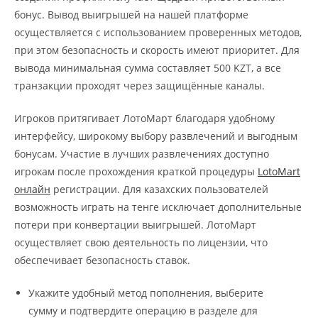
бонус. Вывод выигрышей на нашей платформе
осуществляется с использованием проверенных методов,
при этом безопасность и скорость имеют приоритет. Для
вывода минимальная сумма составляет 500 KZT, а все
транзакции проходят через защищённые каналы.
Игроков притягивает ЛотоМарт благодаря удобному
интерфейсу, широкому выбору развлечений и выгодным
бонусам. Участие в лучших развлечениях доступно
игрокам после прохождения краткой процедуры
LotoMart
онлайн
регистрации. Для казахских пользователей
возможность играть на тенге исключает дополнительные
потери при конвертации выигрышей. ЛотоМарт
осуществляет свою деятельность по лицензии, что
обеспечивает безопасность ставок.
Укажите удобный метод пополнения, выберите
сумму и подтвердите операцию в разделе для