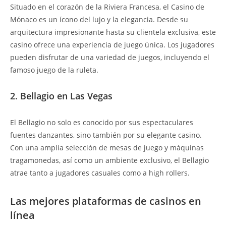
Situado en el corazón de la Riviera Francesa, el Casino de
Mónaco es un ícono del lujo y la elegancia. Desde su
arquitectura impresionante hasta su clientela exclusiva, este
casino ofrece una experiencia de juego única. Los jugadores
pueden disfrutar de una variedad de juegos, incluyendo el
famoso juego de la ruleta.
2. Bellagio en Las Vegas
El Bellagio no solo es conocido por sus espectaculares
fuentes danzantes, sino también por su elegante casino.
Con una amplia selección de mesas de juego y máquinas
tragamonedas, así como un ambiente exclusivo, el Bellagio
atrae tanto a jugadores casuales como a high rollers.
Las mejores plataformas de casinos en
línea