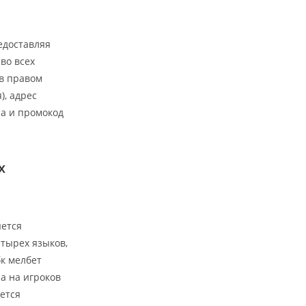
едоставляя
во всех
 в правом
), адрес
на и промокод
х
яется
тырех языков,
бк мелбет
а на игроков
ется