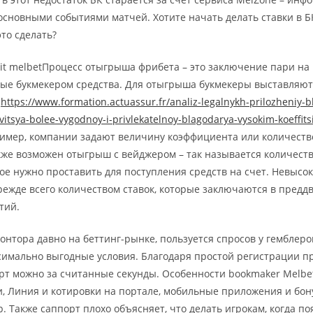
основными событиями матчей. Хотите начать делать ставки в Б
это сделать?
Процесс отыгрыша фрибета – это заключение пари на
ые букмекером средства. Для отыгрыша букмекеры выставляют
е
https://www.formation.actuassur.fr/analiz-legalnykh-prilozheniy-bk
vitsya-bolee-vygodnoy-i-privlekatelnoy-blagodarya-vysokim-koeffit
ример, компании задают величину коэффициента или количеств
акже возможен отыгрыш с вейджером – так называется количест
ое нужно проставить для поступления средств на счет. Невысо
режде всего количеством ставок, которые заключаются в предд
тий.
онтора давно на беттинг-рынке, пользуется спросов у гемблеро
симально выгодные условия. Благодаря простой регистрации п
орт можно за считанные секунды. Особенности bookmaker Melbet
и, Линия и котировки на портале, мобильные приложения и бон
. Также саппорт плохо объясняет, что делать игрокам, когда п