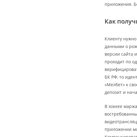
приложения. Бо
Как получ
Клиенту нужно 
данными о рож
версии сайта 
проходит по о
верифицироват
БК РФ, то иден
«Мелбет» к св
депозит и нача
В хоккее маржа
востребованны
видеотрансляц
приложении мо
Компенсировать