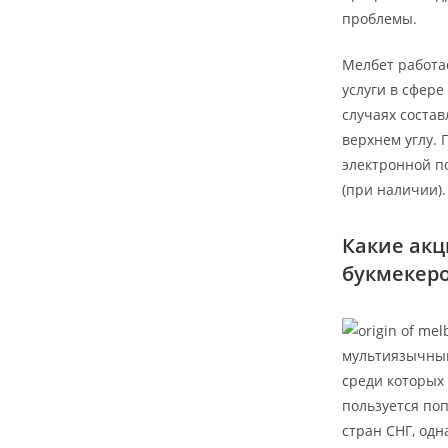
проблемы.
Мелбет работа
услуги в сфер
случаях состав
верхнем углу.
электронной п
(при наличии).
Какие акц
букмекер
мультиязычным
среди которых 
пользуется по
стран СНГ, од