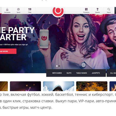
live, включая футбол, хоккей, баскетбол, теннис и киберспорт. 
 в один клик, страховка ставки. Выкуп пари, VIP-пари, авто-прин
, быстрые игры, матч-центр.