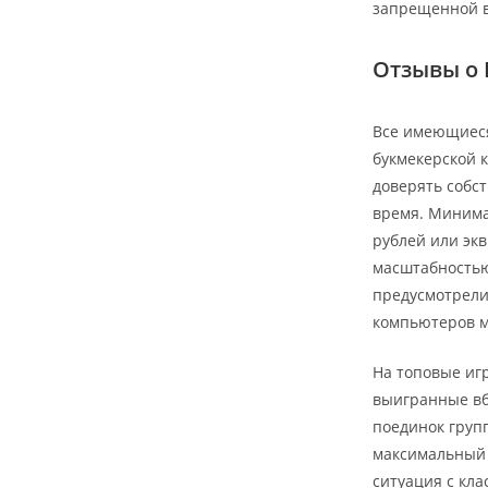
запрещенной в 
Отзывы о 
Все имеющиеся
букмекерской к
доверять собс
время. Минима
рублей или эк
масштабностью
предусмотрели 
компьютеров м
На топовые игр
выигранные вб
поединок групп
максимальный –
ситуация с кла