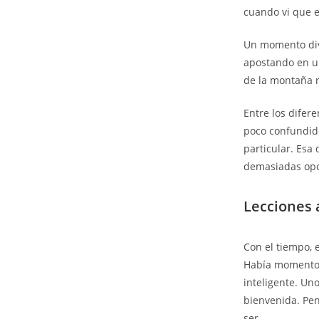
cuando vi que e
Un momento div
apostando en un
de la montaña 
Entre los difer
poco confundido
particular. Esa
demasiadas opc
Lecciones 
Con el tiempo, 
Había momentos
inteligente. Un
bienvenida. Pen
ser.