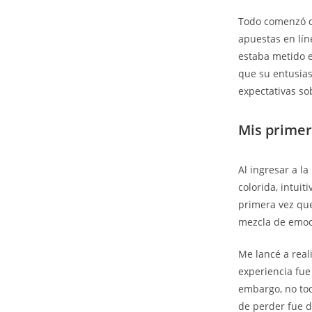
Todo comenzó c
apuestas en lín
estaba metido e
que su entusias
expectativas so
Mis primer
Al ingresar a l
colorida, intuit
primera vez que
mezcla de emoci
Me lancé a real
experiencia fue
embargo, no tod
de perder fue 