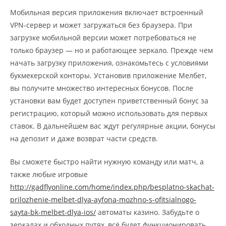
Мобильная версия приложения включает встроенный
VPN-сервер и может загружаться без браузера. При
загрузке мобильной версии может потребоваться не
только браузер — но и работающее зеркало. Прежде чем
начать загрузку приложения, ознакомьтесь с условиями
букмекерской конторы. Установив приложение Мелбет,
вы получите множество интересных бонусов. После
установки вам будет доступен приветственный бонус за
регистрацию, который можно использовать для первых
ставок. В дальнейшем вас ждут регулярные акции, бонусы
на депозит и даже возврат части средств.
Вы сможете быстро найти нужную команду или матч, а
также любые игровые
http://gadflyonline.com/home/index.php/besplatno-skachat-
prilozhenie-melbet-dlya-ayfona-mozhno-s-ofitsialnogo-
sayta-bk-melbet-dlya-ios/
автоматы казино. Забудьте о
зеркалах и обходных путях, всё будет функционировать