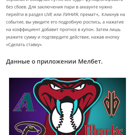
без сбоев. Для заключения пари в аккаунте нужно
перейти в раздел LIVE или ЛИНИЯ, прематч,. Кликнув на
событие, вы увидите его подробную роспись, а нажатие
на коэффициент добавит прогноз в купон. Затем лишь
укажите сумму и подтвердите действие, нажав кнопку
«Сделать ставку».
Данные о приложении Мелбет.