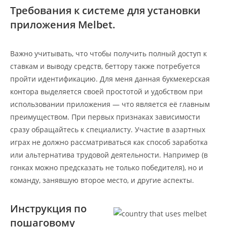
Требования к системе для установки
приложения Melbet.
Важно учитывать, что чтобы получить полный доступ к
ставкам и выводу средств, беттору также потребуется
пройти идентификацию. Для меня данная букмекерская
контора выделяется своей простотой и удобством при
использовании приложения — что является её главным
преимуществом. При первых признаках зависимости
сразу обращайтесь к специалисту. Участие в азартных
играх не должно рассматриваться как способ заработка
или альтернатива трудовой деятельности. Например (в
гонках можно предсказать не только победителя), но и
команду, занявшую второе место, и другие аспекты.
Инструкция по
пошаговому