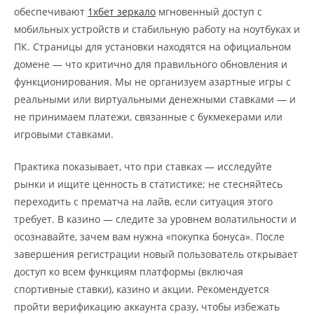
обеспечивают
1хбет зеркало
мгновенный доступ с
мобильных устройств и стабильную работу на ноутбуках и
ПК. Страницы для установки находятся на официальном
домене — что критично для правильного обновления и
функционирования.
Мы не организуем азартные игры с
реальными или виртуальными денежными ставками — и
не принимаем платежи, связанные с букмекерами или
игровыми ставками.
Практика показывает, что при ставках — исследуйте
рынки и ищите ценность в статистике; не стесняйтесь
переходить с прематча на лайв, если ситуация этого
требует. В казино — следите за уровнем волатильности и
осознавайте, зачем вам нужна «покупка бонуса». После
завершения регистрации новый пользователь открывает
доступ ко всем функциям платформы (включая
спортивные ставки), казино и акции. Рекомендуется
пройти верификацию аккаунта сразу, чтобы избежать