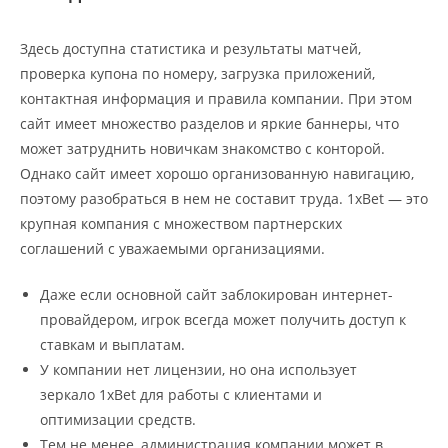
Здесь доступна статистика и результаты матчей,
проверка купона по номеру, загрузка приложений,
контактная информация и правила компании. При этом
сайт имеет множество разделов и яркие баннеры, что
может затруднить новичкам знакомство с конторой.
Однако сайт имеет хорошо организованную навигацию,
поэтому разобраться в нем не составит труда. 1xBet — это
крупная компания с множеством партнерских
соглашений с уважаемыми организациями.
Даже если основной сайт заблокирован интернет-
провайдером, игрок всегда может получить доступ к
ставкам и выплатам.
У компании нет лицензии, но она использует
зеркало 1xBet для работы с клиентами и
оптимизации средств.
Тем не менее, администрация компании может в