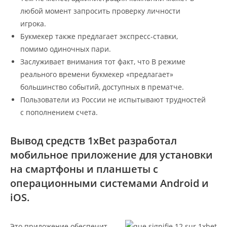
любой момент запросить проверку личности
игрока.
Букмекер также предлагает экспресс-ставки,
помимо одиночных пари.
Заслуживает внимания тот факт, что В режиме
реального времени букмекер «предлагает»
большинство событий, доступных в прематче.
Пользователи из России не испытывают трудностей
с пополнением счета.
Вывод средств 1xBet разработал
мобильное приложение для установки
на смартфоны и планшеты с
операционными системами Android и
iOS.
Это приложение обеспечит