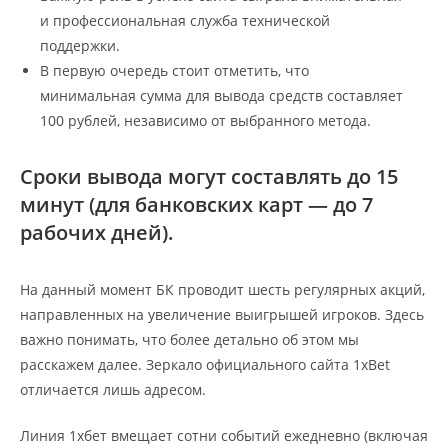
и профессиональная служба технической
поддержки.
В первую очередь стоит отметить, что
минимальная сумма для вывода средств составляет
100 рублей, независимо от выбранного метода.
Сроки вывода могут составлять до 15
минут (для банковских карт — до 7
рабочих дней).
На данный момент БК проводит шесть регулярных акций,
направленных на увеличение выигрышей игроков. Здесь
важно понимать, что более детально об этом мы
расскажем далее. Зеркало официального сайта 1xBet
отличается лишь адресом.
Линия 1хбет вмещает сотни событий ежедневно (включая