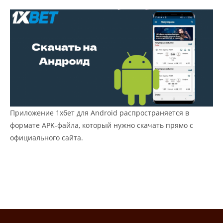
Приложение 1хбет для Android распространяется в
формате APK-файла, который нужно скачать прямо с
официального сайта.