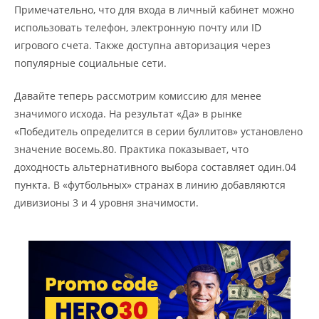
Примечательно, что для входа в личный кабинет можно
использовать телефон, электронную почту или ID
игрового счета. Также доступна авторизация через
популярные социальные сети.
Давайте теперь рассмотрим комиссию для менее
значимого исхода. На результат «Да» в рынке
«Победитель определится в серии буллитов» установлено
значение восемь.80. Практика показывает, что
доходность альтернативного выбора составляет один.04
пункта. В «футбольных» странах в линию добавляются
дивизионы 3 и 4 уровня значимости.