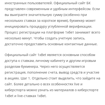
иностранных пользователей. Официальный сайт БК
представлен современным и удобным интерфейсом. Если
вы выиграете значительную сумму (особенно при
нескольких ставках за короткое время), букмекер может
инициировать процедуру углубленной верификации.
Процесс регистрации на платформе 1хбет занимает всего
несколько минут. Чтобы создать учетную запись,
достаточно предоставить основные контактные данные.
Официальный сайт 1xBet является основным способом
доступа к ставкам, личному кабинету и другим игровым
разделам букмекера. Через него осуществляется
регистрация, пополнение счета, вывод средств и участие
в акциях. Шаг 1. Отдельно стоит выделить, что зайдите на
сайт. Более детально о всех особенностях live и
киберспорта можно узнать из материалов о киберспорте
1xBet и live-ставках 1xBet.