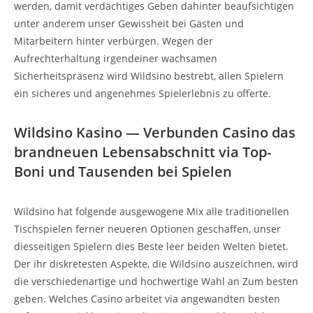
werden, damit verdächtiges Geben dahinter beaufsichtigen
unter anderem unser Gewissheit bei Gästen und
Mitarbeitern hinter verbürgen.
Wegen der
Aufrechterhaltung irgendeiner wachsamen
Sicherheitspräsenz wird Wildsino bestrebt, allen Spielern
ein sicheres und angenehmes Spielerlebnis zu offerte.
Wildsino Kasino — Verbunden Casino das
brandneuen Lebensabschnitt via Top-
Boni und Tausenden bei Spielen
Wildsino hat folgende ausgewogene Mix alle traditionellen
Tischspielen ferner neueren Optionen geschaffen, unser
diesseitigen Spielern dies Beste leer beiden Welten bietet.
Der ihr diskretesten Aspekte, die Wildsino auszeichnen, wird
die verschiedenartige und hochwertige Wahl an Zum besten
geben. Welches Casino arbeitet via angewandten besten