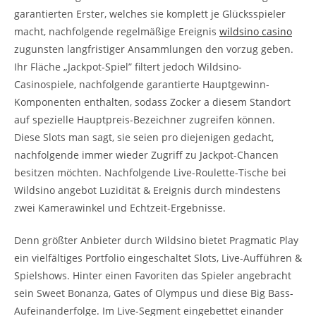
garantierten Erster, welches sie komplett je Glücksspieler
macht, nachfolgende regelmäßige Ereignis
wildsino casino
zugunsten langfristiger Ansammlungen den vorzug geben.
Ihr Fläche „Jackpot-Spiel” filtert jedoch Wildsino-
Casinospiele, nachfolgende garantierte Hauptgewinn-
Komponenten enthalten, sodass Zocker a diesem Standort
auf spezielle Hauptpreis-Bezeichner zugreifen können.
Diese Slots man sagt, sie seien pro diejenigen gedacht,
nachfolgende immer wieder Zugriff zu Jackpot-Chancen
besitzen möchten. Nachfolgende Live-Roulette-Tische bei
Wildsino angebot Luzidität & Ereignis durch mindestens
zwei Kamerawinkel und Echtzeit-Ergebnisse.
Denn größter Anbieter durch Wildsino bietet Pragmatic Play
ein vielfältiges Portfolio eingeschaltet Slots, Live-Aufführen &
Spielshows. Hinter einen Favoriten das Spieler angebracht
sein Sweet Bonanza, Gates of Olympus und diese Big Bass-
Aufeinanderfolge. Im Live-Segment eingebettet einander