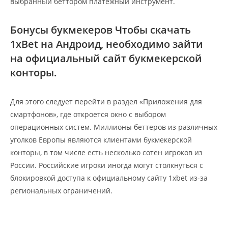
выбранный беттором платежный инструмент.
Бонусы букмекеров Чтобы скачать
1xBet на Андроид, необходимо зайти
на официальный сайт букмекерской
конторы.
Для этого следует перейти в раздел «Приложения для
смартфонов», где откроется окно с выбором
операционных систем. Миллионы беттеров из различных
уголков Европы являются клиентами букмекерской
конторы, в том числе есть несколько сотен игроков из
России. Российские игроки иногда могут столкнуться с
блокировкой доступа к официальному сайту 1xbet из-за
региональных ограничений.