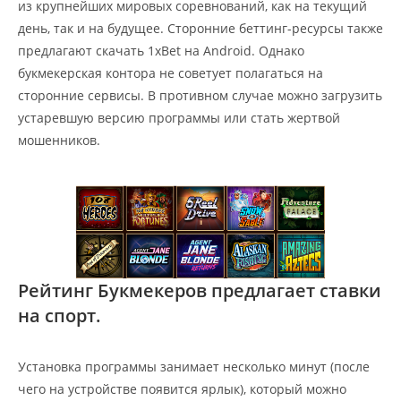
из крупнейших мировых соревнований, как на текущий
день, так и на будущее. Сторонние беттинг-ресурсы также
предлагают скачать 1xBet на Android. Однако
букмекерская контора не советует полагаться на
сторонние сервисы. В противном случае можно загрузить
устаревшую версию программы или стать жертвой
мошенников.
Рейтинг Букмекеров предлагает ставки
на спорт.
Установка программы занимает несколько минут (после
чего на устройстве появится ярлык), который можно