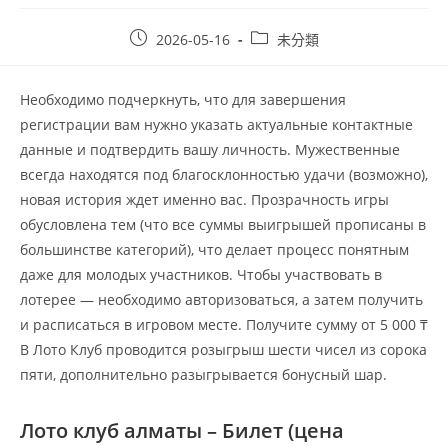
Post
Post
2026-05-16
未分類
published:
category:
Необходимо подчеркнуть, что для завершения
регистрации вам нужно указать актуальные контактные
данные и подтвердить вашу личность. Мужественные
всегда находятся под благосклонностью удачи (возможно),
новая история ждет именно вас. Прозрачность игры
обусловлена тем (что все суммы выигрышей прописаны в
большинстве категорий), что делает процесс понятным
даже для молодых участников. Чтобы участвовать в
лотерее — необходимо авторизоваться, а затем получить
и расписаться в игровом месте.
Получите сумму от 5 000 ₸
В Лото Клуб проводится розыгрыш шести чисел из сорока
пяти, дополнительно разыгрывается бонусный шар.
Лото клуб алматы – Билет (цена