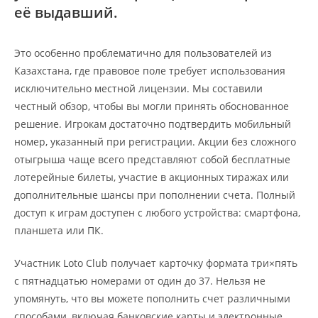
её выдавший.
Это особенно проблематично для пользователей из
Казахстана, где правовое поле требует использования
исключительно местной лицензии. Мы составили
честный обзор, чтобы вы могли принять обоснованное
решение. Игрокам достаточно подтвердить мобильный
номер, указанный при регистрации. Акции без сложного
отыгрыша чаще всего представляют собой бесплатные
лотерейные билеты, участие в акционных тиражах или
дополнительные шансы при пополнении счета. Полный
доступ к играм доступен с любого устройства: смартфона,
планшета или ПК.
Участник Loto Club получает карточку формата три×пять
с пятнадцатью номерами от один до 37. Нельзя не
упомянуть, что вы можете пополнить счет различными
способами, включая банковские карты и электронные