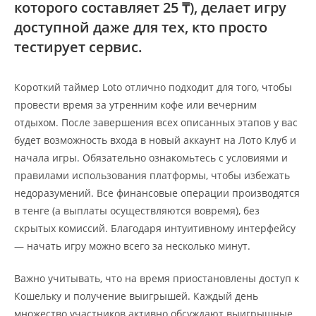
которого составляет 25 ₸), делает игру
доступной даже для тех, кто просто
тестирует сервис.
Короткий таймер Loto отлично подходит для того, чтобы
провести время за утренним кофе или вечерним
отдыхом. После завершения всех описанных этапов у вас
будет возможность входа в новый аккаунт на Лото Клуб и
начала игры. Обязательно ознакомьтесь с условиями и
правилами использования платформы, чтобы избежать
недоразумений. Все финансовые операции производятся
в тенге (а выплаты осуществляются вовремя), без
скрытых комиссий. Благодаря интуитивному интерфейсу
— начать игру можно всего за несколько минут.
Важно учитывать, что на время приостановлены доступ к
Кошельку и получение выигрышей. Каждый день
множество участников активно обсуждают выигрышные