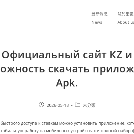
最新消息
關於集瓷
News
About u
Официальный сайт KZ и
ожность скачать прило
Apk.
Post
Post
2026-05-18
未分類
published:
category:
 быстрого доступа к ставкам можно установить приложение, ко
стабильную работу на мобильных устройствах и полный набор 