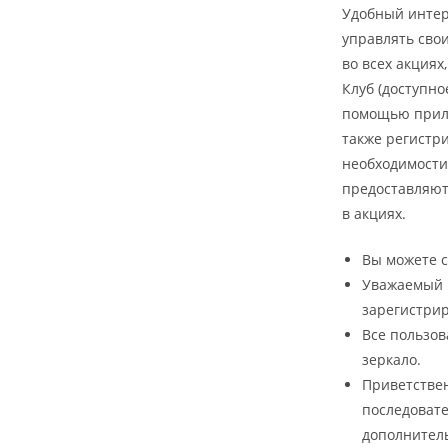
Удобный интер
управлять свои
во всех акция
Клуб (доступно
помощью прило
также регистри
необходимости
предоставляют
в акциях.
Вы можете с
Уважаемый к
зарегистрир
Все пользов
зеркало.
Приветствен
последовате
дополнител