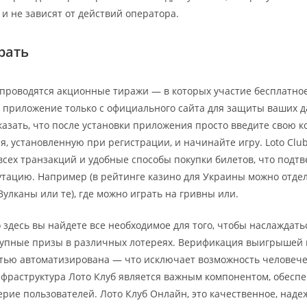
и не зависят от действий оператора.
рать
проводятся акционные тиражи — в которых участие бесплатное
е приложение только с официального сайта для защиты ваших д
казать, что после установки приложения просто введите свою
я, установленную при регистрации, и начинайте игру. Loto Clu
сех транзакций и удобные способы покупки билетов, что подтв
тацию. Например (в рейтинге казино для Украины можно отде
Вулканы или те), где можно играть на гривны или.
 здесь вы найдете все необходимое для того, чтобы наслаждать
упные призы в различных лотереях. Верификация выигрышей в
тью автоматизирована — что исключает возможность человече
фраструктура Лото Клуб является важным компонентом, обес
ерие пользователей. Лото Клуб Онлайн, это качественное, над