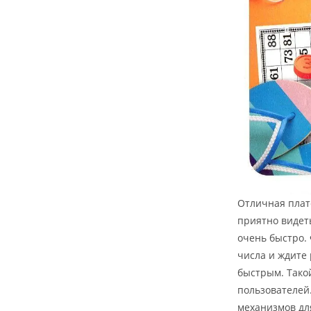
Отличная плат
приятно видеть
очень быстро. 
числа и ждите
быстрым. Тако
пользователей
механизмов дл