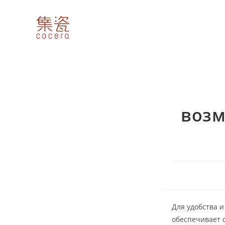
Skip
to
content
возм
Для удобства и
обеспечивает 