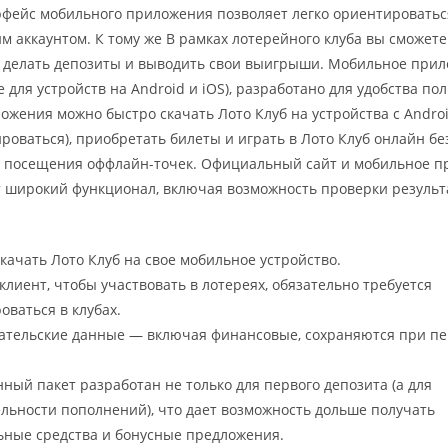
фейс мобильного приложения позволяет легко ориентироваться
м аккаунтом. К тому же В рамках лотерейного клуба вы сможете
х, делать депозиты и выводить свои выигрыши.
Мобильное прил
е для устройств на Android и iOS), разработано для удобства по
жения можно быстро скачать Лото Клуб на устройства с Android
роваться), приобретать билеты и играть в Лото Клуб онлайн бе
 посещения оффлайн-точек. Официальный сайт и мобильное 
 широкий функционал, включая возможность проверки результа
качать Лото Клуб на свое мобильное устройство.
лиент, чтобы участвовать в лотереях, обязательно требуется
оваться в клубах.
ательские данные — включая финансовые, сохраняются при пе
ный пакет разработан не только для первого депозита (а для
льности пополнений), что дает возможность дольше получать
ьные средства и бонусные предложения.