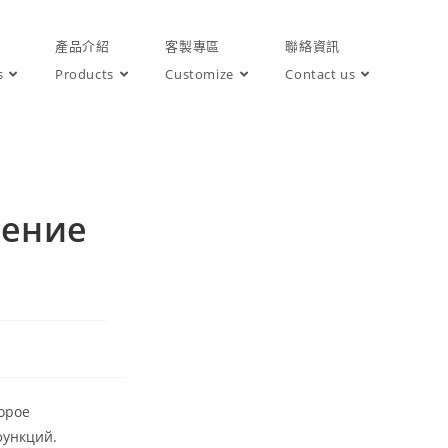
產品介紹
客製專區
聯絡資訊
s
Products
Customize
Contact us
жение
торое
функций.