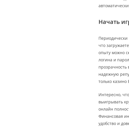
автоматически 
Начать иг
Периодически 
что загружает
опыту можно с
логина и парол
прозрачность в
надежную репу
только казино 
Интересно, что
выигрывать кр
онлайн полнос
Финансовая ин
удобство и дов