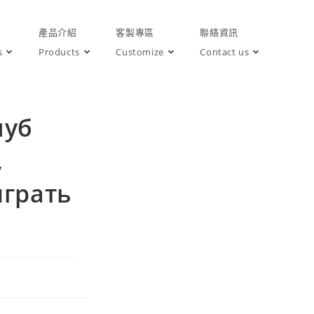
產品介紹
客製專區
聯絡資訊
s
Products
Customize
Contact us
луб
,
грать