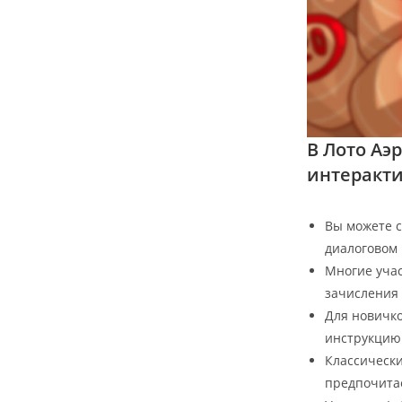
В Лото Аэ
интеракти
Вы можете с
диалоговом 
Многие учас
зачисления 
Для новичко
инструкцию 
Классически
предпочита