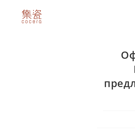
Skip
to
content
Оф
пред