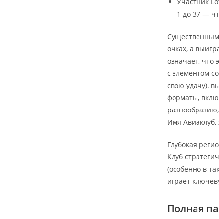
Участник Lo
1 до 37 — чт
Существенным 
очках, а выиг
означает, что
с элементом с
свою удачу), 
форматы, вклю
разнообразию,
Имя Авиаклуб,
Глубокая регио
Клуб стратеги
(особенно в та
играет ключев
Полная па