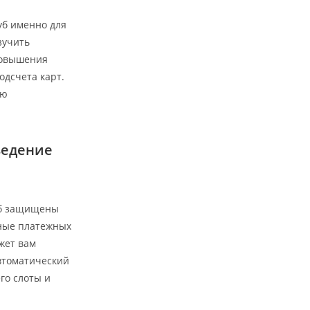
уб именно для
зучить
повышения
одсчета карт.
ую
ведение
луб защищены
нные платежных
жет вам
автоматический
го слоты и