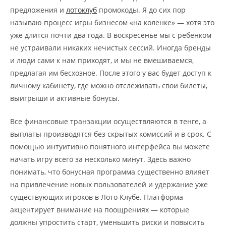
предложения и
лотоклуб
промокоды. Я до сих пор
называю процесс игры бизнесом «на коленке» — хотя это
уже длится почти два года. В воскресенье мы с ребенком
не устраивали никаких нечистых сессий.
Иногда бренды
и люди сами к нам приходят, и мы не вмешиваемся,
предлагая им бесхозное. После этого у вас будет доступ к
личному кабинету, где можно отслеживать свои билеты,
выигрыши и активные бонусы.
Все финансовые транзакции осуществляются в тенге, а
выплаты производятся без скрытых комиссий и в срок. С
помощью интуитивно понятного интерфейса вы можете
начать игру всего за несколько минут. Здесь важно
понимать, что бонусная программа существенно влияет
на привлечение новых пользователей и удержание уже
существующих игроков в Лото Клубе. Платформа
акцентирует внимание на поощрениях — которые
должны упростить старт, уменьшить риски и повысить