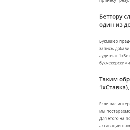
принесут резул
Беттору с
один из д
Букмекер пред
запись, добави
аудиочат 1хБе
букмекерскими
Таким обр
1xСтавка)
Если вас интер
мы постараемс
Для этого на 
активации нов