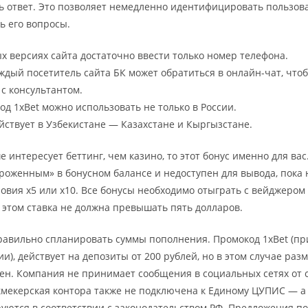
ь ответ. Это позволяет немедленно идентифицировать пользов
ь его вопросы.
х версиях сайта достаточно ввести только номер телефона.
ждый посетитель сайта БК может обратиться в онлайн-чат, что
с консультантом.
д 1xBet можно использовать не только в России.
йствует в Узбекистане — Казахстане и Кыргызстане.
е интересует беттинг, чем казино, то этот бонус именно для вас
роженным» в бонусном балансе и недоступен для вывода, пока 
вия x5 или x10. Все бонусы необходимо отыграть с вейджером 
 этом ставка не должна превышать пять долларов.
равильно спланировать суммы пополнения. Промокод 1xBet (п
и), действует на депозиты от 200 рублей, но в этом случае раз
ен. Компания не принимает сообщения в социальных сетях от 
кмекерская контора также не подключена к Единому ЦУПИС — а 
руются в соответствии с законодательством РФ. Предложения по