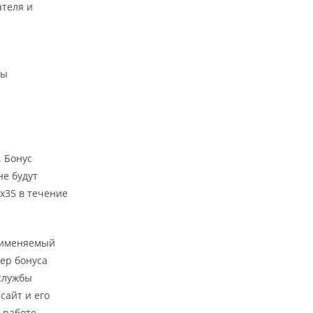
ателя и
бы
. Бонус
не будут
x35 в течение
рименяемый
мер бонуса
службы
сайт и его
 работе