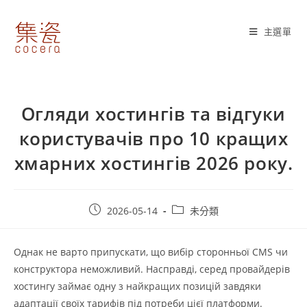
Skip
to
主選單
content
Огляди хостингів та відгуки
користувачів про 10 кращих
хмарних хостингів 2026 року.
Post
Post
2026-05-14
未分類
published:
category:
Однак не варто припускати, що вибір сторонньої CMS чи
конструктора неможливий. Насправді, серед провайдерів
хостингу займає одну з найкращих позицій завдяки
адаптації своїх тарифів під потреби цієї платформи.