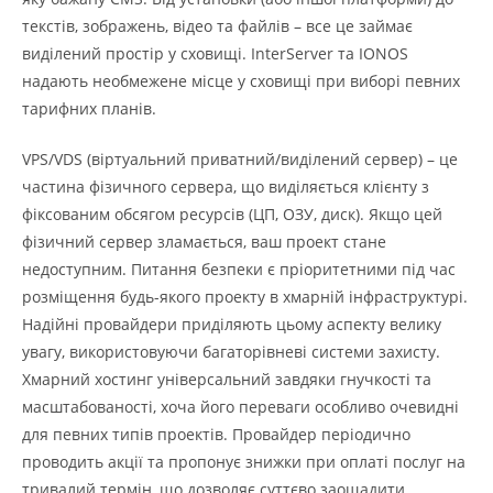
текстів, зображень, відео та файлів – все це займає
виділений простір у сховищі. InterServer та IONOS
надають необмежене місце у сховищі при виборі певних
тарифних планів.
VPS/VDS (віртуальний приватний/виділений сервер) – це
частина фізичного сервера, що виділяється клієнту з
фіксованим обсягом ресурсів (ЦП, ОЗУ, диск). Якщо цей
фізичний сервер зламається, ваш проект стане
недоступним. Питання безпеки є пріоритетними під час
розміщення будь-якого проекту в хмарній інфраструктурі.
Надійні провайдери приділяють цьому аспекту велику
увагу, використовуючи багаторівневі системи захисту.
Хмарний хостинг універсальний завдяки гнучкості та
масштабованості, хоча його переваги особливо очевидні
для певних типів проектів. Провайдер періодично
проводить акції та пропонує знижки при оплаті послуг на
тривалий термін, що дозволяє суттєво заощадити.