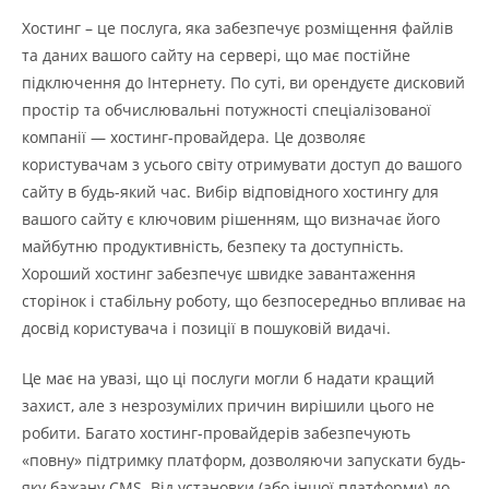
Хостинг – це послуга, яка забезпечує розміщення файлів
та даних вашого сайту на сервері, що має постійне
підключення до Інтернету. По суті, ви орендуєте дисковий
простір та обчислювальні потужності спеціалізованої
компанії — хостинг-провайдера. Це дозволяє
користувачам з усього світу отримувати доступ до вашого
сайту в будь-який час. Вибір відповідного хостингу для
вашого сайту є ключовим рішенням, що визначає його
майбутню продуктивність, безпеку та доступність.
Хороший хостинг забезпечує швидке завантаження
сторінок і стабільну роботу, що безпосередньо впливає на
досвід користувача і позиції в пошуковій видачі.
Це має на увазі, що ці послуги могли б надати кращий
захист, але з незрозумілих причин вирішили цього не
робити. Багато хостинг-провайдерів забезпечують
«повну» підтримку платформ, дозволяючи запускати будь-
яку бажану CMS. Від установки (або іншої платформи) до