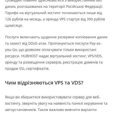
громадян повинні здійснюватися з використанням баз
даних, розташованих на території Російської Федерації.
Тарифи на віртуальний хостинг починаються лише від
126 рублів на місяць, а оренда VPS стартує від 390 рублів
щомісяця.
Послуги включають щоденне резервне копіювання даних
та захист від DDoS-атак. Пропонуються послуги Pay-as-
you-Go, що дозволяє оплачувати тільки використані
ресурси. HUBHOST надає віртуальний хостинг, VPS/VDS,
оренду та розміщення серверів, реєстрацію доменів та
продаж SSL-сертифікатів.
Чим відрізняються VPS та VDS?
Якщо ви збираєтеся використовувати сервер для веб-
хостингу, зверніть увагу на наявність панелі керування та
автоустановників. Також важливо вивчити варіанти