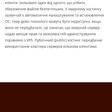
клієнти ізольовані один від одного, що робить
збереження файлів безпечнішим. У хмарному хостингу
зазвичай є автоматичне налаштування та встановлення
ОС, тому деякі технології можуть бути недоступні, якщо
вони не передбачені. Це означає, що хмарний сервер
надає менше прав та можливостей адміністрування
порівняно з VPS. Публічний (public) хостинг передбачає
використання кластера серверів кількома клієнтами.