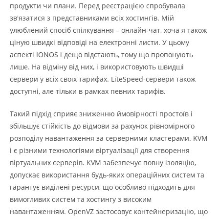
продукти чи плани. Перед реєстрацією спробувала
зв'язатися з представниками всіх хостингів. Мій
улюблений спосіб спілкування – онлайн-чат, хоча я також
ціную швидкі відповіді на електронні листи. У цьому
аспекті IONOS і дещо відстають, тому що пропонують
лише. На відміну від них, і використовують швидші
сервери у всіх своїх тарифах. LiteSpeed-сервери також
доступні, але тільки в рамках певних тарифів.
Такий підхід сприяє зниженню ймовірності простоїв і
збільшує стійкість до відмови за рахунок рівномірного
розподілу навантаження за серверними кластерами. KVM
і є різними технологіями віртуалізації для створення
віртуальних серверів. KVM забезпечує повну ізоляцію,
допускає використання будь-яких операційних систем та
гарантує виділені ресурси, що особливо підходить для
вимогливих систем та хостингу з високим
навантаженням. OpenVZ застосовує контейнеризацію, що