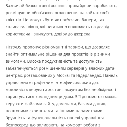
Зазвичай безкоштовні хостинг-провайдери заробляють,
розміщуючи обов'язкові оголошення на сайтах своїх
клієнтів.
Це можуть бути як нав'язливі банери, так і
спливаючі вікна, які негативно впливають на досвід
користувача і знижують довіру до джерела.
FirstVDS пропонує різноманітні тарифи, що дозволяє
знайти оптимальне рішення для проектів із різними
вимогами. Висока продуктивність та доступність
забезпечуються розміщенням серверів у власних дата-
центрах, розташованих у Москві та Нідерландах. Панель
управління є графічним інтерфейсом, який дає
можливість керувати хостинг-акаунтом без необхідності
користуватися командним рядком. З її допомогою можна
керувати файлами сайту, доменами, базами даних,
поштовими скриньками та іншими параметрами.
Зручність та функціональність панелі управління
безпосередньо впливають на комфорт роботи з