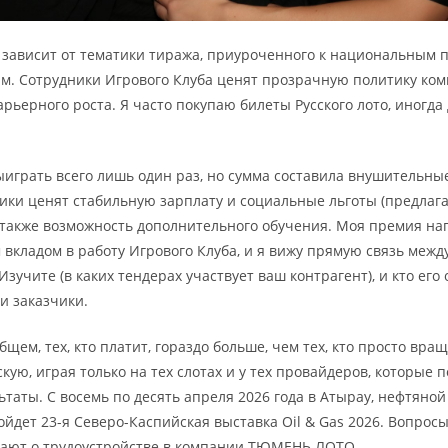
 зависит от тематики тиража, приуроченного к национальным 
м. Сотрудники Игрового Клуба ценят прозрачную политику ко
рьерного роста. Я часто покупаю билеты Русского лото, иногд
ыиграть всего лишь один раз, но сумма составила внушительны
ники ценят стабильную зарплату и социальные льготы (предлаг
а также возможность дополнительного обучения. Моя премия н
 вкладом в работу Игрового Клуба, и я вижу прямую связь межд
Изучите (в каких тендерах участвует ваш контрагент), и кто его
и заказчики.
общем, тех, кто платит, гораздо больше, чем тех, кто просто вра
скую, играя только на тех слотах и у тех провайдеров, которые
таты. С восемь по десять апреля 2026 года в Атырау, нефтяной
ойдет 23-я Северо-Каспийская выставка Oil & Gas 2026. Вопросы
дают о трудоустройстве в компании ТЮМЕНЬ ЛОТО.