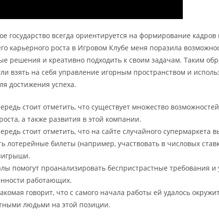
е государство всегда ориентируется на формирование кадров и
его карьерного роста в Игровом Клубе меня поразила возможно
ые решения и креативно подходить к своим задачам. Таким обр
гли взять на себя управление игорным пространством и исполь
ля достижения успеха.
ередь стоит отметить, что существует множество возможностей
роста, а также развития в этой компании.
ередь стоит отметить, что на сайте случайного супермаркета в
ть лотерейные билеты (например, участвовать в числовых ставка
ыигрыши.
алы помогут проанализировать беспристрастные требования и
енности работающих.
акомая говорит, что с самого начала работы ей удалось окружи
тными людьми на этой позиции.