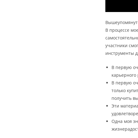
Вышеупомянуто
В процессе мо
самостоятельн
участники смо
инструменты д
В первую оч
карьерного 
В первую оч
только купи
получить в
Эти матери
удовлетвор
Одна моя зн
жизнерадос