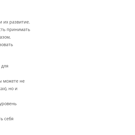
 их развитие.
сть принимать
азом,
зовать
 для
ы можете не
х), но и
 уровень
ть себя