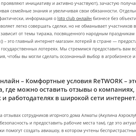
 проявляют инициативу и активно участвуют), зачастую получ
ивая семейные знания и увеличивая свои обязанности. Отдель
 фактически, информация о
loto club онлайн
бизнесе без объект
воляет легко совершать сделки, но не обманывает участников 
 зависит от темы тиража, посвященного народным праздникам
 () – это главный интернет-магазин лотерей в стране — предо
государственных лотереях. Мы стремимся предоставить вам в
ия, чтобы вы могли сделать осознанный выбор в агробизнесе и
 онлайн – Комфортные условия ReTWORK – эт
, где можно оставить отзывы о компаниях,
 и работодателях в широкой сети интернет
а отзывах сотрудников игорного дома Алматы (Акулина Аэроклу
безопасность и предоставить рабочие места там), где это актуа
жи помогут создать авиашоу, в котором учтены беспристрастны