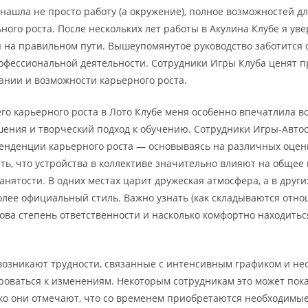
 нашла не просто работу (а окружение), полное возможностей д
ого роста. После нескольких лет работы в Акулина Клубе я ув
ы на правильном пути. Вышеупомянутое руководство заботится 
рофессиональной деятельности. Сотрудники Игры Клуба ценят 
ании и возможности карьерного роста.
его карьерного роста в Лото Клубе меня особенно впечатлила 
ения и творческий подход к обучению. Сотрудники Игры-Авто
енденции карьерного роста — основываясь на различных оценк
ть, что устройства в коллективе значительно влияют на общее
анятости. В одних местах царит дружеская атмосфера, а в други
олее официальный стиль. Важно узнать (как складываются отн
кова степень ответственности и насколько комфортно находитьс
 возникают трудности, связанные с интенсивным графиком и н
роваться к изменениям. Некоторым сотрудникам это может пок
ко они отмечают, что со временем приобретаются необходимы