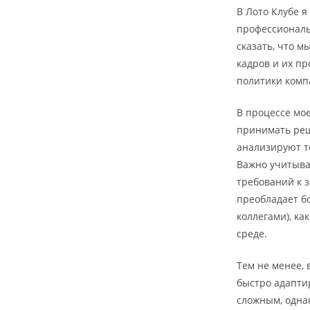
В Лото Клубе я
профессиональн
сказать, что м
кадров и их п
политики комп
В процессе мо
принимать реш
анализируют т
Важно учитыва
требований к з
преобладает б
коллегами), ка
среде.
Тем не менее,
быстро адапти
сложным, одна