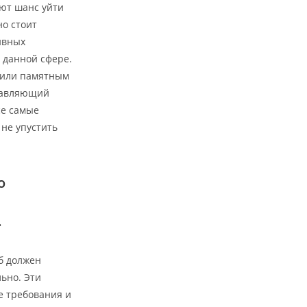
ают шанс уйти
но стоит
ивных
в данной сфере.
 или памятным
ставляющий
се самые
 не упустить
о
.
б должен
льно. Эти
е требования и