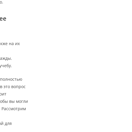
о.
ее
акже на их
важды.
учебу.
я полностью
в это вопрос
оит
тобы вы могли
. Рассмотрим
ой для