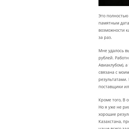
Это полностью
памятным дата
возможности ка
за раз.
Мне удалось в
рублей. Работ
Авиаклубом), 
связана с моим
результатами. 
поставщики ил
Кроме того, В 
Но я уже не ри
хорошие резуль
Казахстана, пр
чаще всего за