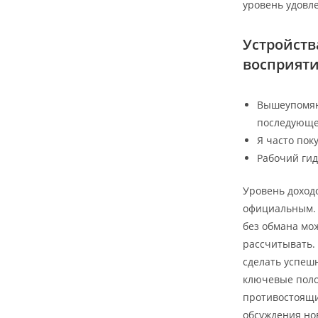
уровень удовле
Устройств
восприяти
Вышеупомяну
последующе
Я часто пок
Рабочий гид
Уровень доход
официальным. 
без обмана мо
рассчитывать.
сделать успеш
ключевые поло
противостоящи
обсуждения но