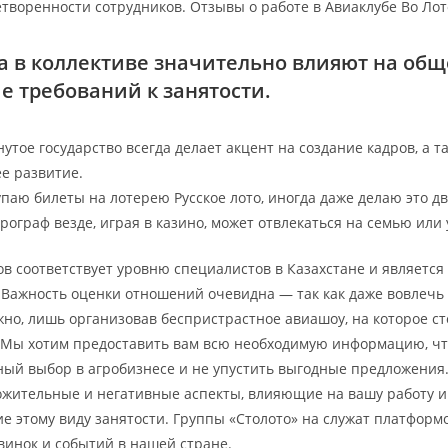
творенности сотрудников. Отзывы о работе в Авиаклубе Во Лот
а в коллективе значительно влияют на общ
е требований к занятости.
тое государство всегда делает акцент на создание кадров, а т
е развитие.
упаю билеты на лотерею Русское лото, иногда даже делаю это д
рограф везде, играя в казино, может отвлекаться на семью или 
ов соответствует уровню специалистов в Казахстане и являетс
Важность оценки отношений очевидна — так как даже вовлечь 
жно, лишь организовав беспристрастное авиашоу, на которое ст
 Мы хотим предоставить вам всю необходимую информацию, ч
ный выбор в агробизнесе и не упустить выгодные предложения
жительные и негативные аспекты, влияющие на вашу работу и
е этому виду занятости. Группы «Столото» на служат платформ
винок и событий в нашей стране.