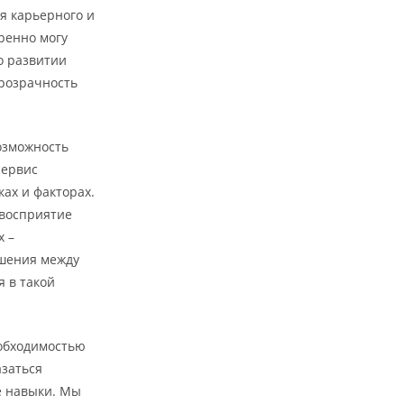
ля карьерного и
еренно могу
о развитии
прозрачность
возможность
сервис
ах и факторах.
 восприятие
х –
ошения между
я в такой
еобходимостью
азаться
е навыки. Мы