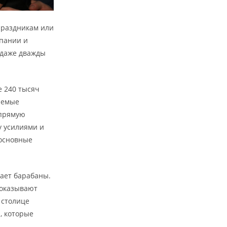
праздникам или
мпании и
а даже дважды
е 240 тысяч
аемые
апрямую
у усилиями и
 основные
щает барабаны.
 показывают
 столице
, которые