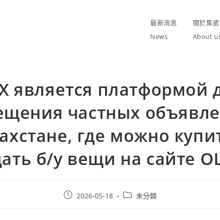
最新消息
關於集瓷
News
About u
X является платформой 
ещения частных объявле
ахстане, где можно купи
ать б/у вещи на сайте OL
Post
Post
2026-05-18
未分類
published:
category: