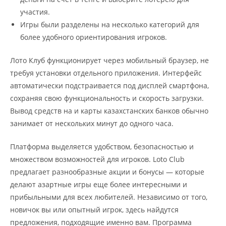
участия.
Игры были разделены на несколько категорий для
более удобного ориентирования игроков.
Лото Клуб функционирует через мобильный браузер, не
требуя установки отдельного приложения. Интерфейс
автоматически подстраивается под дисплей смартфона,
сохраняя свою функциональность и скорость загрузки.
Вывод средств на и карты казахстанских банков обычно
занимает от нескольких минут до одного часа.
Платформа выделяется удобством, безопасностью и
множеством возможностей для игроков. Loto Club
предлагает разнообразные акции и бонусы — которые
делают азартные игры еще более интересными и
прибыльными для всех любителей. Независимо от того,
новичок вы или опытный игрок, здесь найдутся
предложения, подходящие именно вам. Программа