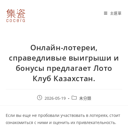
Skip
to
主選單
content
Онлайн-лотереи,
справедливые выигрыши и
бонусы предлагает Лото
Клуб Казахстан.
Post
Post
2026-05-19
未分類
published:
category:
Если вы еще не пробовали участвовать в лотереях, стоит
ознакомиться с ними и оценить их привлекательность.