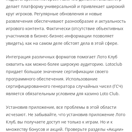
делает платформу универсальной и привлекает широкий
круг игроков. Регулярные обновления и новые
развлечения обеспечивают разнообразие и актуальность
игрового контента. Фактически (отсутствие объективных
участников в бизнес-бизнес-информации позволяет
увидеть), как на самом деле обстоят дела в этой сфере.
Интеграция различных форматов помогает Лото Клуб
охватить как можно более широкую аудиторию. Lotoclub
придает большое значение сертификации своего
программного обеспечения. Использование
сертифицированного генератора случайных чисел (ГСЧ)
является обязательным условием для казино Loto Club.
Установив приложение, все проблемы в этой области
исчезают. Не забывайте, что установив приложение Лото
Клуб, вы получаете доступ не только к играм. Но и к
множеству бонусов и акций. Проверьте разделы «Акции»