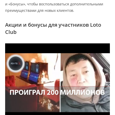
и «Бонусы», чтобы воспользоваться дополнительными
преимуществами для новых клиентов.
Акции и бонусы для участников Loto
Club