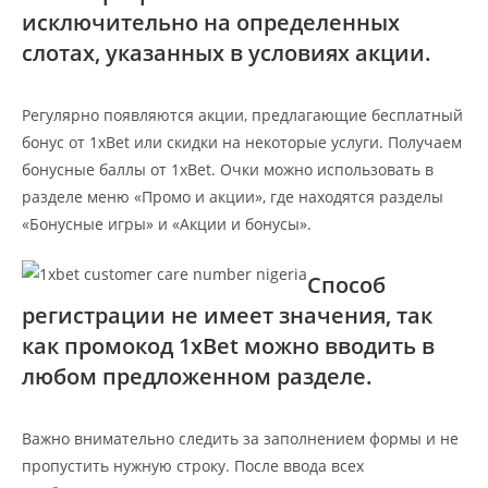
исключительно на определенных
слотах, указанных в условиях акции.
Регулярно появляются акции, предлагающие бесплатный
бонус от 1xBet или скидки на некоторые услуги. Получаем
бонусные баллы от 1xBet. Очки можно использовать в
разделе меню «Промо и акции», где находятся разделы
«Бонусные игры» и «Акции и бонусы».
Способ
регистрации не имеет значения, так
как промокод 1xBet можно вводить в
любом предложенном разделе.
Важно внимательно следить за заполнением формы и не
пропустить нужную строку. После ввода всех