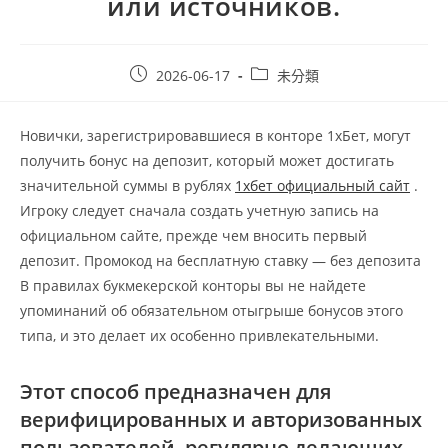
или источников.
Post
Post
2026-06-17
未分類
published:
category:
Новички, зарегистрировавшиеся в конторе 1хБет, могут
получить бонус на депозит, который может достигать
значительной суммы в рублях
1хбет официальный сайт
.
Игроку следует сначала создать учетную запись на
официальном сайте, прежде чем вносить первый
депозит.
Промокод на бесплатную ставку — без депозита
В правилах букмекерской конторы вы не найдете
упоминаний об обязательном отыгрыше бонусов этого
типа, и это делает их особенно привлекательными.
Этот способ предназначен для
верифицированных и авторизованных
пользователей, регулярно делающих