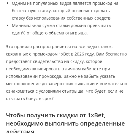
Одним из популярных видов является промокод на
бесплатную ставку, который позволяет сделать
ставку без использования собственных средств.
Минимальная сумма ставки должна превышать
один% от общего объема отыгрыша.
Это правило распространяется на все виды ставок,
связанных с промокодом 1xBet в 2026 году. Вам бесплатно
предоставят свидетельство на скидку, которое
необходимо активировать в личном кабинете при
использовании промокода. Важно не забыть указать
местоположение до завершения фиксации и внимательно
ознакомиться с условиями отыгрыша. Что будет, если не
отыграть бонус в срок?
Чтобы получить скидки от 1xBet,
необходимо выполнить определенные
действия.