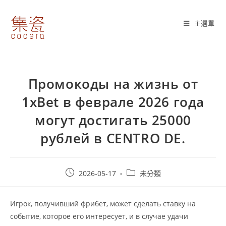
Skip
to
主選單
content
Промокоды на жизнь от
1xBet в феврале 2026 года
могут достигать 25000
рублей в CENTRO DE.
Post
Post
2026-05-17
未分類
published:
category:
Игрок, получивший фрибет, может сделать ставку на
событие, которое его интересует, и в случае удачи