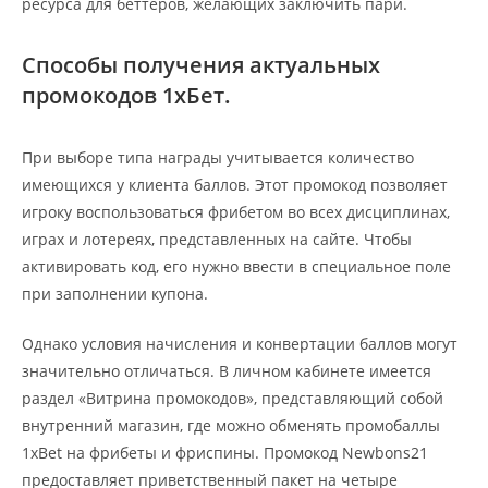
ресурса для беттеров, желающих заключить пари.
Способы получения актуальных
промокодов 1хБет.
При выборе типа награды учитывается количество
имеющихся у клиента баллов. Этот промокод позволяет
игроку воспользоваться фрибетом во всех дисциплинах,
играх и лотереях, представленных на сайте. Чтобы
активировать код, его нужно ввести в специальное поле
при заполнении купона.
Однако условия начисления и конвертации баллов могут
значительно отличаться. В личном кабинете имеется
раздел «Витрина промокодов», представляющий собой
внутренний магазин, где можно обменять промобаллы
1xBet на фрибеты и фриспины. Промокод Newbons21
предоставляет приветственный пакет на четыре