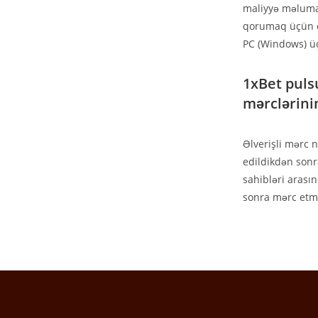
maliyyə məlumat
qorumaq üçün oyu
PC (Windows) ü
1xBet puls
mərclərinin
Əlverişli mərc n
edildikdən sonr
sahibləri arası
sonra mərc etm