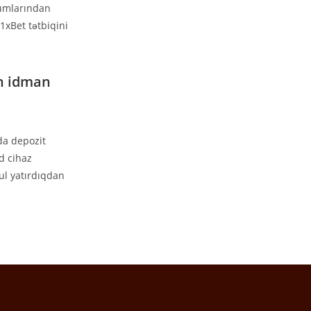
cumlarından
 1xBet tətbiqini
in idman
 da depozit
d cihaz
ul yatırdıqdan