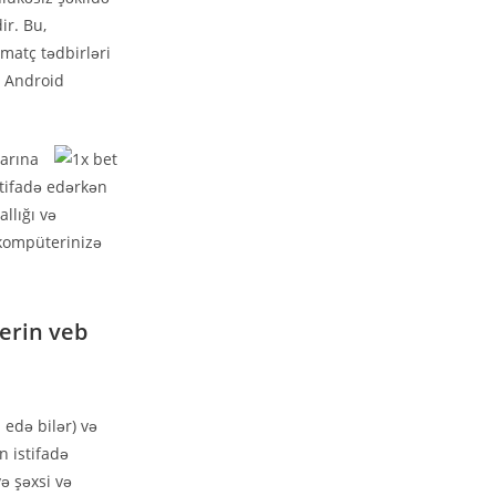
ir. Bu,
matç tədbirləri
ş Android
larına
stifadə edərkən
llığı və
 kompüterinizə
erin veb
 edə bilər) və
n istifadə
və şəxsi və