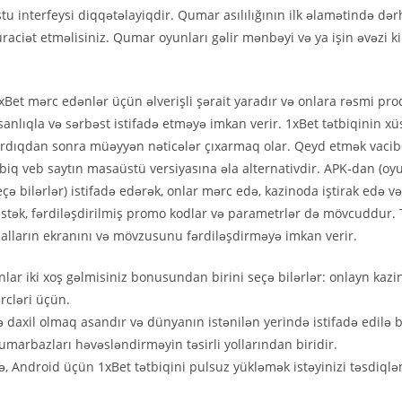
stu interfeysi diqqətəlayiqdir.
Qumar asılılığının ilk əlamətində dər
aciət etməlisiniz. Qumar oyunları gəlir mənbəyi və ya işin əvəzi ki
Bet mərc edənlər üçün əlverişli şərait yaradır və onlara rəsmi pr
anlıqla və sərbəst istifadə etməyə imkan verir. 1xBet tətbiqinin xüs
dırdıqdan sonra müəyyən nəticələr çıxarmaq olar. Qeyd etmək vacibdi
biq veb saytın masaüstü versiyasına əla alternativdir. APK-dan (oy
ə bilərlər) istifadə edərək, onlar mərc edə, kazinoda iştirak edə v
dəstək, fərdiləşdirilmiş promo kodlar və parametrlər də mövcuddur. 
lların ekranını və mövzusunu fərdiləşdirməyə imkan verir.
nlar iki xoş gəlmisiniz bonusundan birini seçə bilərlər: onlayn kaz
cləri üçün.
 daxil olmaq asandır və dünyanın istənilən yerində istifadə edilə b
marbazları həvəsləndirməyin təsirli yollarından biridir.
, Android üçün 1xBet tətbiqini pulsuz yükləmək istəyinizi təsdiqləm