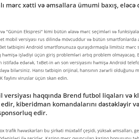
nlı mərc xətti və əmsallara ümumi baxış, eləcə
ə "Günün Ekspresi" kimi bütün əlavə mərc seçimləri və funksiyalar
Bet mobil versiyası rus dilində mövcuddur və bütün smartfonlarda 
1xBet tətbiqini Android smartfonunuza quraşdırmaqla limitsiz mərc 
iq həmişə işlədiyi üçün giriş problemləri artıq problem olmayacaq.
ən istifadə edərək, 1xBet-in ən son versiyasını həmişə Android tele
kləyə bilərsiniz. Hansı tətbiqin orijinal, hansının zərərli olduğun
 faylını viruslar üçün skan edin.
 versiyası haqqında Brend futbol liqaları və kl
q edir, kiberidman komandalarını dəstəkləyir v
sponsorluq edir.
x trafik həvəskarları bu şirkəti müxtəlif çeşidi, yüksək əmsalları, ge
 ödənişləri ilə seçirlər. Kazino mərc oyunçuları kazino bonusunu təh