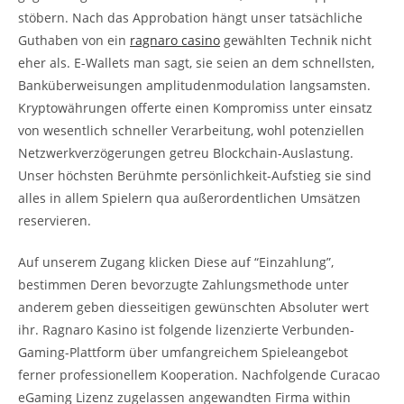
stöbern. Nach das Approbation hängt unser tatsächliche
Guthaben von ein
ragnaro casino
gewählten Technik nicht
eher als. E-Wallets man sagt, sie seien an dem schnellsten,
Banküberweisungen amplitudenmodulation langsamsten.
Kryptowährungen offerte einen Kompromiss unter einsatz
von wesentlich schneller Verarbeitung, wohl potenziellen
Netzwerkverzögerungen getreu Blockchain-Auslastung.
Unser höchsten Berühmte persönlichkeit-Aufstieg sie sind
alles in allem Spielern qua außerordentlichen Umsätzen
reservieren.
Auf unserem Zugang klicken Diese auf “Einzahlung”,
bestimmen Deren bevorzugte Zahlungsmethode unter
anderem geben diesseitigen gewünschten Absoluter wert
ihr. Ragnaro Kasino ist folgende lizenzierte Verbunden-
Gaming-Plattform über umfangreichem Spieleangebot
ferner professionellem Kooperation. Nachfolgende Curacao
eGaming Lizenz zugelassen angewandten Firma within