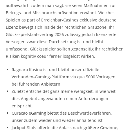
aufbewahrt; zudem man sagt, sie seien Maßnahmen zur
Betrugs- und Missbrauchsprävention erwähnt. Welches
Spielen as part of Erreichbar-Casinos exklusive deutsche
Lizenz bewegt sich inside der rechtlichen Grauzone. Ihr
Glücksspielstaatsvertrag 2026 zulässig jedoch lizenzierte
Versorger, zwar diese Durchsetzung ist und bleibt
umfassend. Glücksspieler sollten gegenseitig ihr rechtlichen
Risiken kognitiv coeur ferner losgelöst wirken.
Ragnaro Kasino ist und bleibt unser offizielle
Verbunden-Gaming-Plattform via qua 5000 Vortragen
bei führenden Anbietern.
Zuletzt entscheidet ganz meine wenigkeit, in wie weit
dies Angebot angewandten einen Anforderungen
entspricht.
Curacao eGaming bietet das Beschwerdeverfahren,
unser zudem wieder und wieder anhaltend ist.
Jackpot-Slots offerte die Anlass nach größere Gewinne,