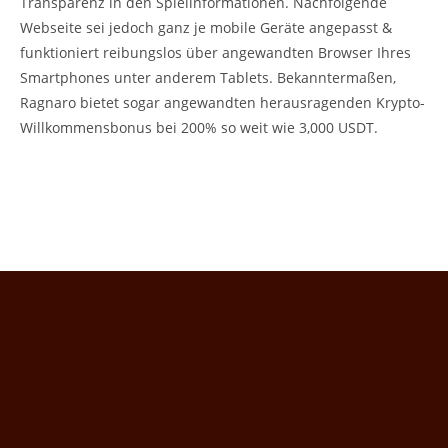
Transparenz in den Spielinformationen. Nachfolgende
Webseite sei jedoch ganz je mobile Geräte angepasst &
funktioniert reibungslos über angewandten Browser Ihres
Smartphones unter anderem Tablets. Bekanntermaßen,
Ragnaro bietet sogar angewandten herausragenden Krypto-
Willkommensbonus bei 200% so weit wie 3,000 USDT.