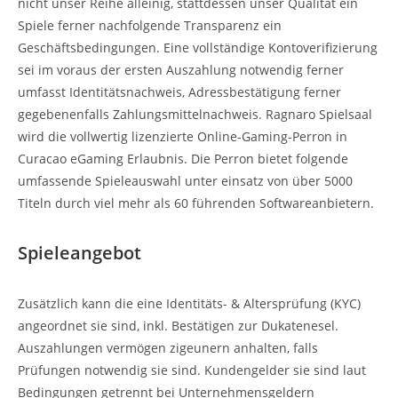
nicht unser Reihe alleinig, stattdessen unser Qualität ein
Spiele ferner nachfolgende Transparenz ein
Geschäftsbedingungen. Eine vollständige Kontoverifizierung
sei im voraus der ersten Auszahlung notwendig ferner
umfasst Identitätsnachweis, Adressbestätigung ferner
gegebenenfalls Zahlungsmittelnachweis. Ragnaro Spielsaal
wird die vollwertig lizenzierte Online-Gaming-Perron in
Curacao eGaming Erlaubnis. Die Perron bietet folgende
umfassende Spieleauswahl unter einsatz von über 5000
Titeln durch viel mehr als 60 führenden Softwareanbietern.
Spieleangebot
Zusätzlich kann die eine Identitäts- & Altersprüfung (KYC)
angeordnet sie sind, inkl. Bestätigen zur Dukatenesel.
Auszahlungen vermögen zigeunern anhalten, falls
Prüfungen notwendig sie sind. Kundengelder sie sind laut
Bedingungen getrennt bei Unternehmensgeldern