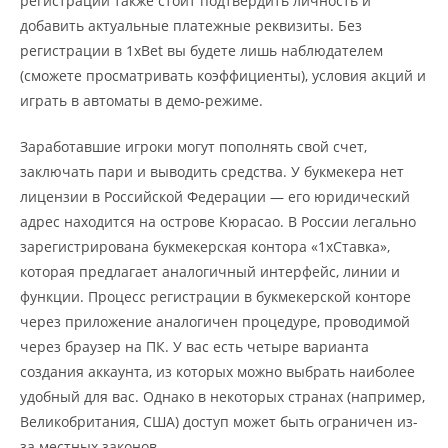
регистрации также стоит подтвердить личность и
добавить актуальные платежные реквизиты. Без
регистрации в 1xBet вы будете лишь наблюдателем
(сможете просматривать коэффициенты), условия акций и
играть в автоматы в демо-режиме.
Заработавшие игроки могут пополнять свой счет,
заключать пари и выводить средства. У букмекера нет
лицензии в Российской Федерации — его юридический
адрес находится на острове Кюрасао. В России легально
зарегистрирована букмекерская контора «1xСтавка»,
которая предлагает аналогичный интерфейс, линии и
функции. Процесс регистрации в букмекерской конторе
через приложение аналогичен процедуре, проводимой
через браузер на ПК. У вас есть четыре варианта
создания аккаунта, из которых можно выбрать наиболее
удобный для вас. Однако в некоторых странах (например,
Великобритания, США) доступ может быть ограничен из-
за местных законов.