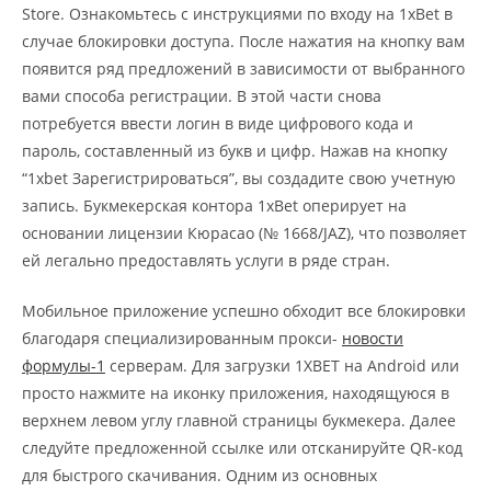
Store. Ознакомьтесь с инструкциями по входу на 1xBet в
случае блокировки доступа. После нажатия на кнопку вам
появится ряд предложений в зависимости от выбранного
вами способа регистрации. В этой части снова
потребуется ввести логин в виде цифрового кода и
пароль, составленный из букв и цифр. Нажав на кнопку
“1xbet Зарегистрироваться”, вы создадите свою учетную
запись. Букмекерская контора 1xBet оперирует на
основании лицензии Кюрасао (№ 1668/JAZ), что позволяет
ей легально предоставлять услуги в ряде стран.
Мобильное приложение успешно обходит все блокировки
благодаря специализированным прокси-
новости
формулы-1
серверам. Для загрузки 1XBET на Android или
просто нажмите на иконку приложения, находящуюся в
верхнем левом углу главной страницы букмекера. Далее
следуйте предложенной ссылке или отсканируйте QR-код
для быстрого скачивания. Одним из основных