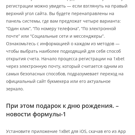
регистрации можно увидеть — если взглянуть на правый
верхний угол сайта.
Вы будете перенаправлены на
панель системы, где вам предложат четыре варианта:
“Один клик”, “По номеру телефона”, “По электронной
почте” или “Социальные сети и мессенджеры”.
Ознакомьтесь с информацией о каждом из методов —
чтобы выбрать наиболее подходящий для себя способ
открытия счета. Начало процесса регистрации на 1xbet
через электронную почту, который считается одним из
самых безопасных способов, подразумевает переход на
официальный сайт букмекера или его актуальное
зеркало.
При этом подарок к дню рождения. –
новости формулы-1
Установите приложение 1xBet для iOS, скачав его из App